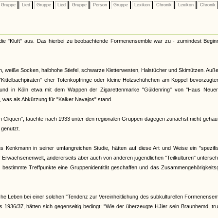
Gruppe
Lied
Gruppe
Lied
Gruppe
Person
Gruppe
Lexikon
Chronik
Lexikon
Chronik
 die "Kluft" aus. Das hierbei zu beobachtende Formenensemble war zu - zumindest Begin
n, weiße Socken, halbhohe Stiefel, schwarze Kletterwesten, Halstücher und Skimützen. Au
 "Kittelbachpiraten" eher Totenkopfringe oder kleine Holzschühchen am Koppel bevorzugte
t und in Köln etwa mit dem Wappen der Zigarettenmarke "Güldenring" von "Haus Neuer
 was als Abkürzung für "Kalker Navajos" stand.
 Cliquen", tauchte nach 1933 unter den regionalen Gruppen dagegen zunächst nicht gehäuf
 genutzt.
ns Kenkmann in seiner umfangreichen Studie, hätten auf diese Art und Weise ein "spezif
er Erwachsenenwelt, andererseits aber auch von anderen jugendlichen "Teilkulturen" untersc
bestimmte Treffpunkte eine Gruppenidentität geschaffen und das Zusammengehörigkeitsg
iche Leben bei einer solchen "Tendenz zur Vereinheitlichung des subkulturellen Formenense
 1936/37, hätten sich gegenseitig bedingt: "Wie der überzeugte HJler sein Braunhemd, tr