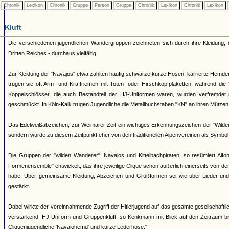
Chronik
Lexikon
Chronik
Gruppe
Person
Gruppe
Chronik
Lexikon
Chronik
Lexikon
Kluft
Die verschiedenen jugendlichen Wandergruppen zeichneten sich durch ihre Kleidung,
Dritten Reiches - durchaus vielfältig:
Zur Kleidung der "Navajos" etwa zählten häufig schwarze kurze Hosen, karrierte Hemde
trugen sie oft Arm- und Kraftriemen mit Toten- oder Hirschkopfplaketten, während die
Koppelschlösser, die auch Bestandteil der HJ-Uniformen waren, wurden verfremde
geschmückt. In Köln-Kalk trugen Jugendliche die Metallbuchstaben "KN" an ihren Mützen,
Das Edelweißabzeichen, zur Weimarer Zeit ein wichtiges Erkennungszeichen der "Wilden
sondern wurde zu diesem Zeitpunkt eher von den traditionellen Alpenvereinen als Symbol
Die Gruppen der "wilden Wanderer", Navajos und Kittelbachpiraten, so resümiert Alfo
Formenensemble" entwickelt, das ihre jeweilige Clique schon äußerlich einerseits von d
habe. Über gemeinsame Kleidung, Abzeichen und Grußformen sei wie über Lieder und 
gestärkt.
Dabei wirkte der vereinnahmende Zugriff der Hitlerjugend auf das gesamte gesellschaftl
verstärkend. HJ-Uniform und Gruppenkluft, so Kenkmann mit Blick auf den Zeitraum bis
Cliquenjugendliche 'Navajohemd' und kurze Lederhose."