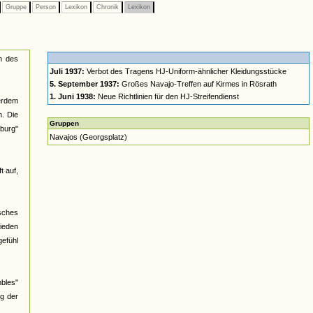
Gruppe
Person
Lexikon
Chronik
Lexikon
n des
Juli 1937:
Verbot des Tragens HJ-Uniform-ähnlicher Kleidungsstücke
5. September 1937:
Großes Navajo-Treffen auf Kirmes in Rösrath
1. Juni 1938:
Neue Richtlinien für den HJ-Streifendienst
ßerdem
n. Die
Gruppen
burg"
Navajos (Georgsplatz)
t auf,
isches
hieden
efühl
mbles"
ug der