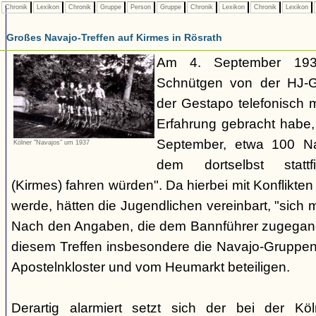
Chronik
Lexikon
Chronik
Gruppe
Person
Gruppe
Chronik
Lexikon
Chronik
Lexikon
Großes Navajo-Treffen auf Kirmes in Rösrath
Am 4. September 1937
Schnütgen von der HJ-Ge
der Gestapo telefonisch m
Erfahrung gebracht habe
September, etwa 100 N
Kölner "Navajos" um 1937
dem dortselbst stattf
(Kirmes) fahren würden". Da hierbei mit Konflikten
werde, hätten die Jugendlichen vereinbart, "sich 
Nach den Angaben, die dem Bannführer zugegang
diesem Treffen insbesondere die Navajo-Gruppen
Apostelnkloster und vom Heumarkt beteiligen.
Derartig alarmiert setzt sich der bei der K