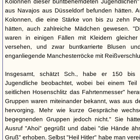
Kolonnen dieser buntbehemdeten Jugendlichen" 
aus Navajos aus Düsseldorf befunden hätten. A
Kolonnen, die eine Stärke von bis zu zehn Per
hätten, auch zahlreiche Mädchen gewesen. "Di
waren in einigen Fällen mit Kleidern gleicher
versehen, und zwar buntkarrierte Blusen un
enganliegende Manchesterröcke mit Reißverschlus
Insgesamt, schätzt Sch., habe er 150 bis 2
Jugendliche beobachtet, wobei bei einem Tei
seitlichen Hosenschlitz das Fahrtenmesser" hera
Gruppen waren miteinander bekannt, was aus de
hervorging. Mehr wie kurze Gespräche wechse
begegnenden Gruppen jedoch nicht." Sie hätt
Ausruf "Ahoi" gegrüßt und dabei "die Hände äh
Gruß" erhoben. Selbst "Heil Hitler" habe man ver