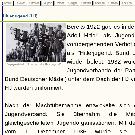
Chronik
Lexikon
Chronik
Gruppe
Person
Gruppe
Chronik
Lexikon
Chronik
Lexikon
Hitlerjugend (HJ)
Bereits 1922 gab es in 
Adolf Hitler" als Jugen
vorübergehenden Verbot d
als "Hitlerjugend, Bund 
wieder belebt. 1932 wurd
Propagandafoto: "Fanfaren der Hitlerjugend"
Jugendverbände der Part
Bund Deutscher Mädel) unter dem Dach der HJ vere
HJ wurden uniformiert.
Nach der Machtübernahme entwickelte sich 
Jugendverband. Sie übernahm die Mitgl
gleichgeschalteten Jugendorganisationen. Mit 
vom 1. Dezember 1936 wurde sie zu