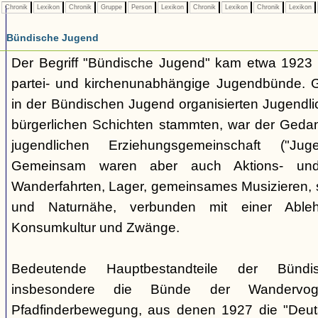
Chronik
Lexikon
Chronik
Gruppe
Person
Lexikon
Chronik
Lexikon
Chronik
Lexikon
Bündische Jugend
Der Begriff "Bündische Jugend" kam etwa 1923 a
partei- und kirchenunabhängige Jugendbünde.
in der Bündischen Jugend organisierten Jugendli
bürgerlichen Schichten stammten, war der Geda
jugendlichen Erziehungsgemeinschaft ("Jug
Gemeinsam waren aber auch Aktions- und
Wanderfahrten, Lager, gemeinsames Musizieren, s
und Naturnähe, verbunden mit einer Ableh
Konsumkultur und Zwänge.
Bedeutende Hauptbestandteile der Bünd
insbesondere die Bünde der Wandervo
Pfadfinderbewegung, aus denen 1927 die "Deuts