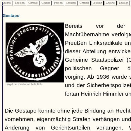
Chronik
Lexikon
Chronik
Gruppe
Person
Lexikon
Chronik
Lexikon
Chronik
Lexikon
Gestapo
Bereits vor der nat
Machtübernahme verfolgte 
Preußen Linksradikale u
dieser Abteilung entwicke
Geheime Staatspolizei (
politischen Gegner de
vorging. Ab 1936 wurde si
und der Sicherheitspolize
Siegel der Gestapo-Stelle Köln
fortan Heinrich Himmler u
Die Gestapo konnte ohne jede Bindung an Rech
vornehmen, eigenmächtig Strafen verhängen und
Änderung von Gerichtsurteilen verlangen. Wi