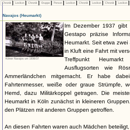
Chronik
Lexikon
Chronik
Gruppe
Person
Lexikon
Chronik
Lexikon
Chronik
Lexikon
Navajos (Heumarkt)
Im Dezember 1937 gibt 
Gestapo präzise Infor
Heumarkt. Seit etwa zwei
in Kluft eine Fahrt mit v
Treffpunkt Heumark
Kölner Navajos um 1936/37
Ausflugsorten wie Rö
Ammerländchen mitgemacht. Er habe dabei
Fahrtenmesser, weiße oder graue Strümpfe, we
Hemd, dazu Militärkoppel getragen. Die meiste
Heumarkt in Köln zunächst in kleineren Gruppe
den Plätzen mit anderen Gruppen getroffen.
An diesen Fahrten waren auch Mädchen beteiligt,