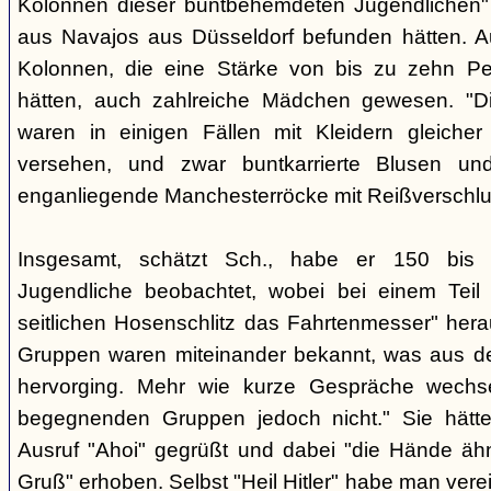
Kolonnen dieser buntbehemdeten Jugendlichen" 
aus Navajos aus Düsseldorf befunden hätten. A
Kolonnen, die eine Stärke von bis zu zehn Per
hätten, auch zahlreiche Mädchen gewesen. "Di
waren in einigen Fällen mit Kleidern gleicher
versehen, und zwar buntkarrierte Blusen un
enganliegende Manchesterröcke mit Reißverschlus
Insgesamt, schätzt Sch., habe er 150 bis 2
Jugendliche beobachtet, wobei bei einem Tei
seitlichen Hosenschlitz das Fahrtenmesser" hera
Gruppen waren miteinander bekannt, was aus de
hervorging. Mehr wie kurze Gespräche wechse
begegnenden Gruppen jedoch nicht." Sie hätt
Ausruf "Ahoi" gegrüßt und dabei "die Hände äh
Gruß" erhoben. Selbst "Heil Hitler" habe man ver