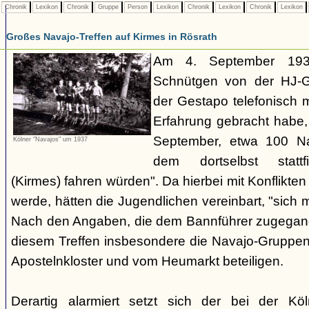
Chronik
Lexikon
Chronik
Gruppe
Person
Lexikon
Chronik
Lexikon
Chronik
Lexikon
Großes Navajo-Treffen auf Kirmes in Rösrath
Am 4. September 1937
Schnütgen von der HJ-Ge
der Gestapo telefonisch m
Erfahrung gebracht habe
September, etwa 100 N
Kölner "Navajos" um 1937
dem dortselbst stattf
(Kirmes) fahren würden". Da hierbei mit Konflikten
werde, hätten die Jugendlichen vereinbart, "sich 
Nach den Angaben, die dem Bannführer zugegang
diesem Treffen insbesondere die Navajo-Gruppen
Apostelnkloster und vom Heumarkt beteiligen.
Derartig alarmiert setzt sich der bei der K