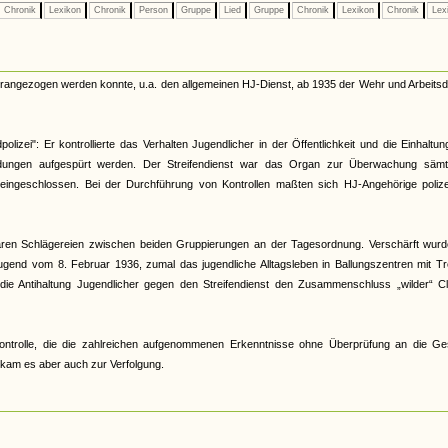
Chronik
Lexikon
Chronik
Person
Gruppe
Lied
Gruppe
Chronik
Lexikon
Chronik
Lex
herangezogen werden konnte, u.a. den allgemeinen HJ-Dienst, ab 1935 der Wehr und Arbeitsd
lizei": Er kontrollierte das Verhalten Jugendlicher in der Öffentlichkeit und die Einhaltu
ildungen aufgespürt werden. Der Streifendienst war das Organ zur Überwachung sämtl
t eingeschlossen. Bei der Durchführung von Kontrollen maßten sich HJ-Angehörige polizei
 waren Schlägereien zwischen beiden Gruppierungen an der Tagesordnung. Verschärft wurd
gend vom 8. Februar 1936, zumal das jugendliche Alltagsleben in Ballungszentren mit Tr
 die Antihaltung Jugendlicher gegen den Streifendienst den Zusammenschluss „wilder“ Cl
r Kontrolle, die die zahlreichen aufgenommenen Erkenntnisse ohne Überprüfung an die Ge
s kam es aber auch zur Verfolgung.