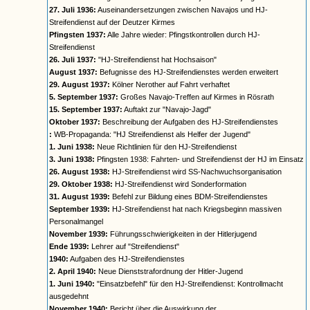
27. Juli 1936:
Auseinandersetzungen zwischen Navajos und HJ-
Streifendienst auf der Deutzer Kirmes
Pfingsten 1937:
Alle Jahre wieder: Pfingstkontrollen durch HJ-
Streifendienst
26. Juli 1937:
"HJ-Streifendienst hat Hochsaison"
August 1937:
Befugnisse des HJ-Streifendienstes werden erweitert
29. August 1937:
Kölner Nerother auf Fahrt verhaftet
5. September 1937:
Großes Navajo-Treffen auf Kirmes in Rösrath
15. September 1937:
Auftakt zur "Navajo-Jagd"
Oktober 1937:
Beschreibung der Aufgaben des HJ-Streifendienstes
:
WB-Propaganda: "HJ Streifendienst als Helfer der Jugend"
1. Juni 1938:
Neue Richtlinien für den HJ-Streifendienst
3. Juni 1938:
Pfingsten 1938: Fahrten- und Streifendienst der HJ im Einsatz
26. August 1938:
HJ-Streifendienst wird SS-Nachwuchsorganisation
29. Oktober 1938:
HJ-Streifendienst wird Sonderformation
31. August 1939:
Befehl zur Bildung eines BDM-Streifendienstes
September 1939:
HJ-Streifendienst hat nach Kriegsbeginn massiven
Personalmangel
November 1939:
Führungsschwierigkeiten in der Hitlerjugend
Ende 1939:
Lehrer auf "Streifendienst"
1940:
Aufgaben des HJ-Streifendienstes
2. April 1940:
Neue Dienststrafordnung der Hitler-Jugend
1. Juni 1940:
"Einsatzbefehl" für den HJ-Streifendienst: Kontrollmacht
ausgedehnt
November 1940:
Bericht über die Auswirkung der