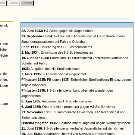
ikon
Chronik
Lexikon
ienst,
22. Juni 1933:
HJ-Aktion gegen die Jugendbünde
23. September 1934:
Polizei und HJ-Streifendienst kontrollieren Kölner
Jugendorganisationen auf Fahrt in Odenthal
ng von
Ende 1933:
Einrichtung des HJ-Streifendienstes
icher
1. Mai 1934:
Einrichtung des HJ-Streifendienstes
liche
19. Oktober 1934:
Polizei und HJ-Streifendienst kontrollieren katholische
Schüler auf Fahrt
1935:
Aufgaben des HJ-Streifendienstes
e der
7. März 1935:
HJ-Streifendienst eingerichtet
effen,
Pfingsten 1935:
Pfingsten 1935: Einheitlicher Streifendienst-Einsatz gegen
illegale Wanderer
iquen
Pfingsten 1935:
HJ-Streifendienst kontrolliert alle wandernden
Jugendlichen
6. Juni 1935:
Aufgaben des HJ-Streifendienstes
stapo
6. Juni 1935:
Oberpräsident protestiert gegen HJ-Streifendienst
23. November 1935:
Zusammenarbeit zwischen HJ-Streifendienst und
Sicherheitsdienst
Ostern/Pfingsten 1936:
Gestapo macht Jagd auf illegale Wandergruppen
21. Juni 1936:
HJ-Streifendienst verhaftet Jugendliche auf der Kirmes
20. Juli 1936:
Angeblicher Überfall von Navajos auf Hitlerjungen