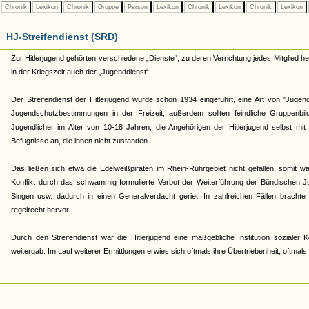
Chronik
Lexikon
Chronik
Gruppe
Person
Lexikon
Chronik
Lexikon
Chronik
Lexikon
HJ-Streifendienst (SRD)
Zur Hitlerjugend gehörten verschiedene „Dienste“, zu deren Verrichtung jedes Mitglied 
in der Kriegszeit auch der „Jugenddienst“.
Der Streifendienst der Hitlerjugend wurde schon 1934 eingeführt, eine Art von "Jugendpo
Jugendschutzbestimmungen in der Freizeit, außerdem sollten feindliche Gruppenb
Jugendlicher im Alter von 10-18 Jahren, die Angehörigen der Hitlerjugend selbst mi
Befugnisse an, die ihnen nicht zustanden.
Das ließen sich etwa die Edelweißpiraten im Rhein-Ruhrgebiet nicht gefallen, somit
Konflikt durch das schwammig formulierte Verbot der Weiterführung der Bündischen Ju
Singen usw. dadurch in einen Generalverdacht geriet. In zahlreichen Fällen brachte
regelrecht hervor.
Durch den Streifendienst war die Hitlerjugend eine maßgebliche Institution soziale
weitergab. Im Lauf weiterer Ermittlungen erwies sich oftmals ihre Übertriebenheit, oftmal