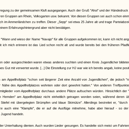
 Anregung zu der gemeinsamen Kluft ausgegangen. Auch der Gruß "Ahoi" und der Händedruck
ren Gruppen am Rhein, Volksgarten usw. bekannt. Von diesen Gruppen sei auch schon einm
h im Ammerländchen zu treffen. Dieser „Sepp“ sei etwa 25 Jahre alt und trage Parteiabze
seinem Erfahrungshintergrund aber nicht bestätigen.
: "Wann und wieso der Name "Navajo" für alle Gruppen aufgekommen ist, kann ich nicht an
ich mich erinnere ist das Lied schon recht alt und wurde bereits bei den früheren Pfadf
sen oder ausgeschieden waren etwas anderes suchten und einen Kreis Jugendlicher bildete
 Gut mit verwertet wurde. [...] Die Einstellung zur HJ war wie ich bereits angab, keine posit
m Appellhofplatz "schon seit längerer Zeit eine Anzahl von Jugendlichen", die jedoch "n
der Nähe des Appellhofplatzes wohnten oder dort gewohnt hatten." Von anderen Treffpunkt
tglieder vom Appellhofplatz durchaus andere Plätze aufsuchen würden. Hinsichtlich der "
n Hemden" am Appellhofplatz nicht einheitlich getragen worden seien, während deren üb
tiefel mit übergelegten Strümpfen und blaue Skimütze". Allerdings bestreitet er, "durch
e auch eine "Klampfe", die er auf die Ausflüge mitnehme, habe aber hierauf - so der
n Jugend handeln.
 der Unterhaltung dienten. Auch wurden Lieder gesungen. Es handelte sich meist um Fahrten