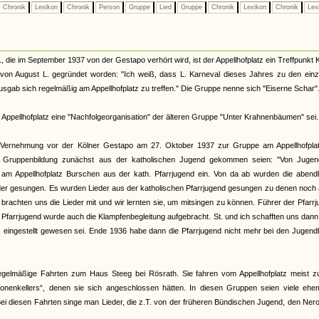
Chronik
Lexikon
Chronik
Person
Gruppe
Lied
Gruppe
Chronik
Lexikon
Chronik
Lex
die im September 1937 von der Gestapo verhört wird, ist der Appellhofplatz ein Treffpunkt 
 von August L. gegründet worden: "Ich weiß, dass L. Karneval dieses Jahres zu den einz
usgab sich regelmäßig am Appellhofplatz zu treffen." Die Gruppe nenne sich "Eiserne Schar"
m Appellhofplatz eine "Nachfolgeorganisation" der älteren Gruppe "Unter Krahnenbäumen" sei.
er Vernehmung vor der Kölner Gestapo am 27. Oktober 1937 zur Gruppe am Appellhofplat
zur Gruppenbildung zunächst aus der katholischen Jugend gekommen seien: "Von Jugen
s am Appellhofplatz Burschen aus der kath. Pfarrjugend ein. Von da ab wurden die abend
r gesungen. Es wurden Lieder aus der katholischen Pfarrjugend gesungen zu denen noch ä
rachten uns die Lieder mit und wir lernten sie, um mitsingen zu können. Führer der Pfarr
 Pfarrjugend wurde auch die Klampfenbegleitung aufgebracht. St. und ich schafften uns dan
HJ eingestellt gewesen sei. Ende 1936 habe dann die Pfarrjugend nicht mehr bei den Jugend
gelmäßige Fahrten zum Haus Steeg bei Rösrath. Sie fahren vom Appellhofplatz meist zu
nenkellers“, denen sie sich angeschlossen hätten. In diesen Gruppen seien viele ehem
 Bei diesen Fahrten singe man Lieder, die z.T. von der früheren Bündischen Jugend, den Ner