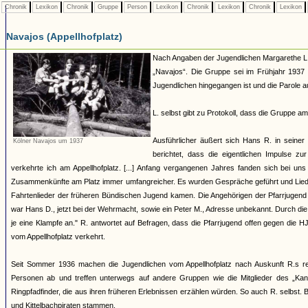
Chronik
Lexikon
Chronik
Gruppe
Person
Lexikon
Chronik
Lexikon
Chronik
Lexikon
Navajos (Appellhofplatz)
Nach Angaben der Jugendlichen Margarethe L., 
„Navajos“. Die Gruppe sei im Frühjahr 1937
Jugendlichen hingegangen ist und die Parole a
L. selbst gibt zu Protokoll, dass die Gruppe a
Ausführlicher äußert sich Hans R. in sein
Kölner Navajos um 1937
berichtet, dass die eigentlichen Impulse 
verkehrte ich am Appellhofplatz. [...] Anfang vergangenen Jahres fanden sich bei un
Zusammenkünfte am Platz immer umfangreicher. Es wurden Gespräche geführt und Liede
Fahrtenlieder der früheren Bündischen Jugend kamen. Die Angehörigen der Pfarrjugend b
war Hans D., jetzt bei der Wehrmacht, sowie ein Peter M., Adresse unbekannt. Durch die
je eine Klampfe an." R. antwortet auf Befragen, dass die Pfarrjugend offen gegen die 
vom Appellhofplatz verkehrt.
Seit Sommer 1936 machen die Jugendlichen vom Appellhofplatz nach Auskunft R.s re
Personen ab und treffen unterwegs auf andere Gruppen wie die Mitglieder des „Kano
Ringpfadfinder, die aus ihren früheren Erlebnissen erzählen würden. So auch R. selbst.
und Kittelbachpiraten stammen.