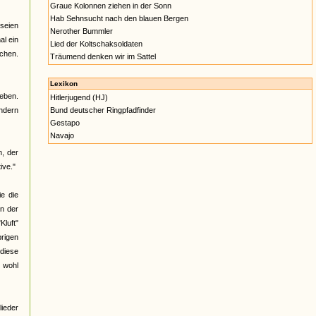
Graue Kolonnen ziehen in der Sonn
Hab Sehnsucht nach den blauen Bergen
 seien
Nerother Bummler
al ein
Lied der Koltschaksoldaten
ichen.
Träumend denken wir im Sattel
Lexikon
geben.
Hitlerjugend (HJ)
indern
Bund deutscher Ringpfadfinder
Gestapo
Navajo
n, der
ive."
ie die
en der
Kluft"
rigen
 diese
 wohl
lieder