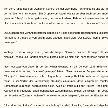
Von der Gruppe des sog. „Kanonen-Kellers“ sei der eigentliche Fahrtenbetrieb und die
von ihr übernommen worden. Die Gruppe vom Appellhofplatz sei aber auch bei den ande
gewisser "Sepp" zu ihnen gekommen, der sie aufforderte, Fahrten mitzumachen oder sic
Über ihn sei das Gerücht verbreitet worden, dass er ein Päderast sei. Dies kann S. vor 
Die Jugendlichen vom Appellhofplatz haben sich keine besondere Bezeichnung zugelegt
Ich nehme an, dass er von einem Liede ausgeht, dass sich "Der Navajo" nennt. Soweit 
gesungen."
Wichtiger ist die Aussage von R., dass die Jungen, "teilweise aus der HJ ausgeschlos
sich mit Gesang und Fahrten befasste. Hierbei blieb es nicht aus, dass früheres bündisches
Nach Aussage von Josef St. vor der Kölner Gestapo am 19. Oktober 1937 treffe sich a
bekannte Kluft der sog. 'Navajos' getragen" hätten. "Meist waren es Jungen, die in 
"Navajos" in Köln kämen nur selten Jugendliche zum Appellhofplatz, während Gruppenmi
muss St. im Verlauf der Vernehmung allerdings einräumen, dass lediglich die "bunte
Bestandteile durchaus gebräuchlich seien. Auch er trage auf Fahrt "kurze Hose und S
Aufmachung irgendwie einen bündischen Zusammenhalt zeigen zu wollen". Er besitz
verhörbedingte Zusatz - noch nie "irgendwelche Lieder begleitet", die von der Bündische
"Über den Zweck der Zusammenkünfte befragt", erklärt St. weiter, "dass diese lediglich