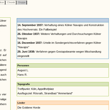
ikon
Chronik
Gruppe
Kölner
14. September 1937:
Verhaftung eines Kölner Navajos und Konstruktion
elnen
des Hochverrats: Ein Fallbeispiel
.
26. Oktober 1937:
Weitere Verhaftungen und Durchsuchungen Kölner
Navajos
16. Dezember 1937:
Urteile im Sondergerichtsverfahren gegen Kölner
"Navajos"
z. Er
29. Juni 1938:
Verfahren gegen Gestapobeamte wegen Misshandlung
d auf
eingestellt
lichen
ltere
Personen
jugend
August L.
n auch
Hans R.
lichen
Topografie
Treffpunkt: Köln, Appellhofplatz
Ausflugsziel: Rösrath, Strandbad "Ammerland"
 vier
alige
Lieder
othern
Die Goldene Horde