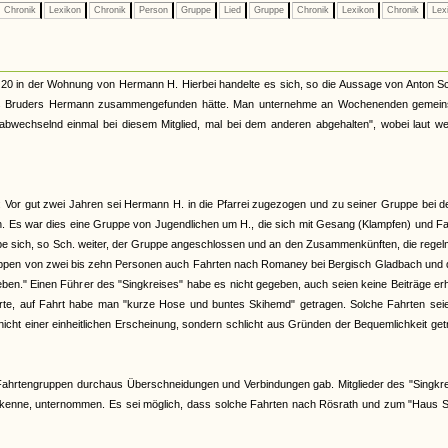
Chronik
Lexikon
Chronik
Person
Gruppe
Lied
Gruppe
Chronik
Lexikon
Chronik
Lex
e 20 in der Wohnung von Hermann H. Hierbei handelte es sich, so die Aussage von Anton S
ines Bruders Hermann zusammengefunden hätte. Man unternehme an Wochenenden gemei
chselnd einmal bei diesem Mitglied, mal bei dem anderen abgehalten", wobei laut wei
 Vor gut zwei Jahren sei Hermann H. in die Pfarrei zugezogen und zu seiner Gruppe bei d
n. Es war dies eine Gruppe von Jugendlichen um H., die sich mit Gesang (Klampfen) und F
abe sich, so Sch. weiter, der Gruppe angeschlossen und an den Zusammenkünften, die rege
uppen von zwei bis zehn Personen auch Fahrten nach Romaney bei Bergisch Gladbach und 
eben." Einen Führer des "Singkreises" habe es nicht gegeben, auch seien keine Beiträge e
ührte, auf Fahrt habe man "kurze Hose und buntes Skihemd" getragen. Solche Fahrten seie
icht einer einheitlichen Erscheinung, sondern schlicht aus Gründen der Bequemlichkeit ge
Fahrtengruppen durchaus Überschneidungen und Verbindungen gab. Mitglieder des "Singkre
cht kenne, unternommen. Es sei möglich, dass solche Fahrten nach Rösrath und zum "Haus 