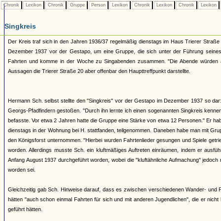
Chronik
Lexikon
Chronik
Gruppe
Person
Lexikon
Chronik
Lexikon
Chronik
Lexikon
Singkreis
Der Kreis traf sich in den Jahren 1936/37 regelmäßig dienstags im Haus Trierer Straß
Dezember 1937 vor der Gestapo, um eine Gruppe, die sich unter der Führung se
Fahrten und komme in der Woche zu Singabenden zusammen. "Die Abende würden abwe
Aussagen die Trierer Straße 20 aber offenbar den Haupttreffpunkt darstellte.
Hermann Sch. selbst stellte den "Singkreis" vor der Gestapo im Dezember 1937 so dar:
Georgs-Pfadfindern gestoßen. "Durch ihn lernte ich einen sogenannten Singkreis kenne
befasste. Vor etwa 2 Jahren hatte die Gruppe eine Stärke von etwa 12 Personen." Er h
dienstags in der Wohnung bei H. stattfanden, teilgenommen. Daneben habe man mit Gr
den Königsforst unternommen. "Hierbei wurden Fahrtenlieder gesungen und Spiele getri
worden. Allerdings musste Sch. ein kluftmäßiges Auftreten einräumen, indem er ausf
Anfang August 1937 durchgeführt worden, wobei die "kluftähnliche Aufmachung" jedoch n
worden sei.
Gleichzeitig gab Sch. Hinweise darauf, dass es zwischen verschiedenen Wander- und 
hätten "auch schon einmal Fahrten für sich und mit anderen Jugendlichen", die er ni
geführt hätten.