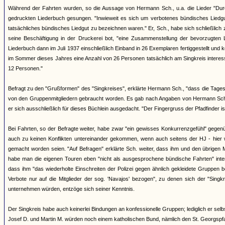
Während der Fahrten wurden, so die Aussage von Hermann Sch., u.a. die Lieder "Durch
gedruckten Liederbuch gesungen. "Inwieweit es sich um verbotenes bündisches Liedgut 
tatsächliches bündisches Liedgut zu bezeichnen waren." Er, Sch., habe sich schließlich 
seine Beschäftigung in der Druckerei bot, "eine Zusammenstellung der bevorzugte
Liederbuch dann im Juli 1937 einschließlich Einband in 26 Exemplaren fertiggestellt und ko
im Sommer dieses Jahres eine Anzahl von 26 Personen tatsächlich am Singkreis interessi
12 Personen."
Befragt zu den "Grußformen" des "Singkreises", erklärte Hermann Sch., "dass die Tages
von den Gruppenmitgliedern gebraucht worden. Es gab nach Angaben von Hermann Sch. 
er sich ausschließlich für dieses Büchlein ausgedacht. "Der Fingergruss der Pfadfinder i
Bei Fahrten, so der Befragte weiter, habe zwar "ein gewisses Konkurrenzgefühl" gegen
auch zu keinen Konflikten untereinander gekommen, wenn auch seitens der HJ - hier 
gemacht worden seien. "Auf Befragen" erklärte Sch. weiter, dass ihm und den übrigen 
habe man die eigenen Touren eben "nicht als ausgesprochene bündische Fahrten" inte
dass ihm "das wiederholte Einschreiten der Polizei gegen ähnlich gekleidete Gruppen
Verbote nur auf die Mitglieder der sog. 'Navajos' bezogen", zu denen sich der "Sing
unternehmen würden, entzöge sich seiner Kenntnis.
Der Singkreis habe auch keinerlei Bindungen an konfessionelle Gruppen; lediglich er se
Josef D. und Martin M. würden noch einem katholischen Bund, nämlich den St. Georgspf