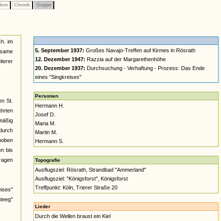
ikon
Chronik
Gruppe
ch. im
5. September 1937:
Großes Navajo-Treffen auf Kirmes in Rösrath
nsame
12. Dezember 1947:
Razzia auf der Margarethenhöhe
terer
20. Dezember 1937:
Durchsuchung - Verhaftung - Prozess: Das Ende
eines "Singkreises"
Personen
en St.
Hermann H.
ahrten
Josef D.
lmäßig
Maria M.
durch
Martin M.
rhoben
Hermann S.
n bis
tragen
Topografie
Ausflugsziel: Rösrath, Strandbad "Ammerland"
Ausflugsziel: "Königsforst", Königsforst
Treffpunkt: Köln, Trierer Straße 20
ises"
Steeg"
Lieder
Durch die Wellen braust ein Kiel