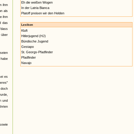
Eh die weißen Wogen
on ihm
In der Latria Bianca
un als
Platoff preisen wir den Helden
ie ihm
d das
Lexikon
 "dass
Kluft
e über
Hitlerjugend (HJ)
Bündische Jugend
Gestapo
St. Georgs-Pfadfinder
 seien
Pfadfinder
 habe
Navajo
sei es
eres"
, doch
urde,
en und
ahrten
 sowie