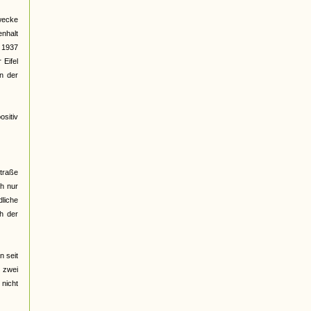
wecke
nhalt
t 1937
Eifel
en der
ositiv
traße
ch nur
liche
ch der
n seit
h zwei
 nicht