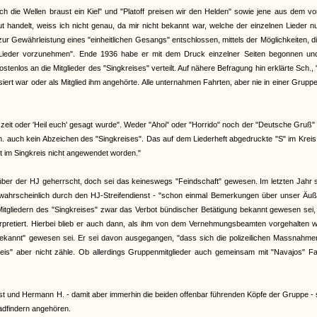
 die Wellen braust ein Kiel" und "Platoff preisen wir den Helden" sowie jene aus dem v
handelt, weiss ich nicht genau, da mir nicht bekannt war, welche der einzelnen Lieder n
zur Gewährleistung eines "einheitlichen Gesangs" entschlossen, mittels der Möglichkeiten, d
n Lieder vorzunehmen". Ende 1936 habe er mit dem Druck einzelner Seiten begonnen un
stenlos an die Mitglieder des "Singkreises" verteilt. Auf nähere Befragung hin erklärte Sch.,
ert war oder als Mitglied ihm angehörte. Alle unternahmen Fahrten, aber nie in einer Grupp
zeit oder 'Heil euch' gesagt wurde". Weder "Ahoi" oder "Horrido" noch der "Deutsche Gruß"
auch kein Abzeichen des "Singkreises". Das auf dem Liederheft abgedruckte "S" im Kreis
st im Singkreis nicht angewendet worden."
über der HJ geherrscht, doch sei das keineswegs "Feindschaft" gewesen. Im letzten Jahr 
wahrscheinlich durch den HJ-Streifendienst - "schon einmal Bemerkungen über unser Äuß
Mitgliedern des "Singkreises" zwar das Verbot bündischer Betätigung bekannt gewesen sei
rpretiert. Hierbei blieb er auch dann, als ihm von dem Vernehmungsbeamten vorgehalten w
 bekannt" gewesen sei. Er sei davon ausgegangen, "dass sich die polizeilichen Massnahm
kreis" aber nicht zähle. Ob allerdings Gruppenmitglieder auch gemeinsam mit "Navajos" F
lbst und Hermann H. - damit aber immerhin die beiden offenbar führenden Köpfe der Gruppe -
adfindern angehören.