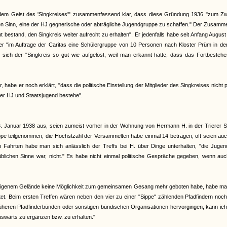
 dem Geist des 'Singkreises'" zusammenfassend klar, dass diese Gründung 1936 "zum Z
n Sinn, eine der HJ gegnerische oder abträgliche Jugendgruppe zu schaffen." Der Zusamme
t bestand, den Singkreis weiter aufrecht zu erhalten". Er jedenfalls habe seit Anfang Augus
 "im Auftrage der Caritas eine Schülergruppe von 10 Personen nach Kloster Prüm in der 
 sich der "Singkreis so gut wie aufgelöst, weil man erkannt hatte, dass das Fortbesteh
habe er noch erklärt, "dass die politische Einstellung der Mitglieder des Singkreises nicht p
der HJ und Staatsjugend bestehe".
 Januar 1938 aus, seien zumeist vorher in der Wohnung von Hermann H. in der Trierer S
ruppe teilgenommen; die Höchstzahl der Versammelten habe einmal 14 betragen, oft seien au
hrten habe man sich anlässlich der Treffs bei H. über Dinge unterhalten, "die Jugend
im üblichen Sinne war, nicht." Es habe nicht einmal politische Gespräche gegeben, wenn au
heneigenem Gelände keine Möglichkeit zum gemeinsamen Gesang mehr geboten habe, habe ma
et. Beim ersten Treffen wären neben den vier zu einer "Sippe" zählenden Pfadfindern noc
heren Pfadfinderbünden oder sonstigen bündischen Organisationen hervorgingen, kann ich
swärts zu ergänzen bzw. zu erhalten."