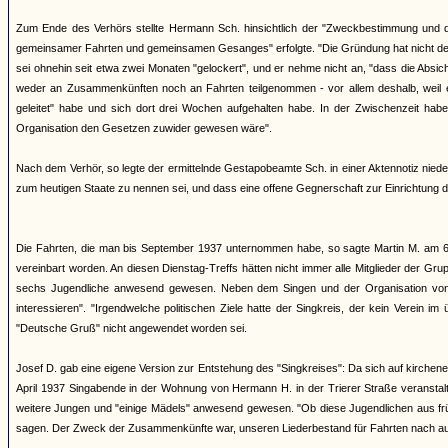
Zum Ende des Verhörs stellte Hermann Sch. hinsichtlich der "Zweckbestimmung und
gemeinsamer Fahrten und gemeinsamen Gesanges" erfolgte. "Die Gründung hat nicht de
sei ohnehin seit etwa zwei Monaten "gelockert", und er nehme nicht an, "dass die Absich
weder an Zusammenkünften noch an Fahrten teilgenommen - vor allem deshalb, weil er
geleitet" habe und sich dort drei Wochen aufgehalten habe. In der Zwischenzeit habe
Organisation den Gesetzen zuwider gewesen wäre".
Nach dem Verhör, so legte der ermittelnde Gestapobeamte Sch. in einer Aktennotiz nieder, 
zum heutigen Staate zu nennen sei, und dass eine offene Gegnerschaft zur Einrichtung 
Die Fahrten, die man bis September 1937 unternommen habe, so sagte Martin M. am 6.
vereinbart worden. An diesen Dienstag-Treffs hätten nicht immer alle Mitglieder der G
sechs Jugendliche anwesend gewesen. Neben dem Singen und der Organisation von Fa
interessieren". "Irgendwelche politischen Ziele hatte der Singkreis, der kein Verein 
"Deutsche Gruß" nicht angewendet worden sei.
Josef D. gab eine eigene Version zur Entstehung des "Singkreises": Da sich auf kirc
April 1937 Singabende in der Wohnung von Hermann H. in der Trierer Straße veranstalt
weitere Jungen und "einige Mädels" anwesend gewesen. "Ob diese Jugendlichen aus frü
sagen. Der Zweck der Zusammenkünfte war, unseren Liederbestand für Fahrten nach au