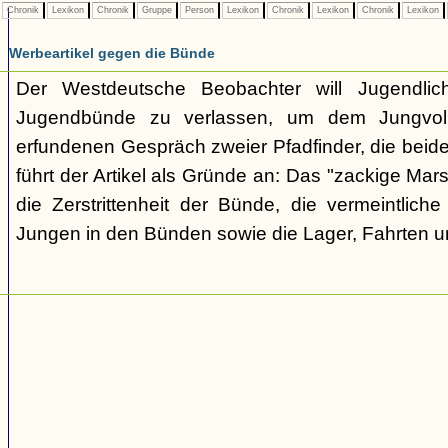
Chronik
Lexikon
Chronik
Gruppe
Person
Lexikon
Chronik
Lexikon
Chronik
Lexikon
Werbeartikel gegen die Bünde
Der Westdeutsche Beobachter will Jugendli
Jugendbünde zu verlassen, um dem Jungvolk
erfundenen Gespräch zweier Pfadfinder, die beid
führt der Artikel als Gründe an: Das "zackige Mars
die Zerstrittenheit der Bünde, die vermeintlich
Jungen in den Bünden sowie die Lager, Fahrten 