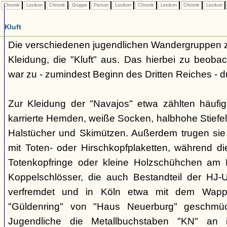
Chronik
Lexikon
Chronik
Gruppe
Person
Lexikon
Chronik
Lexikon
Chronik
Lexikon
Kluft
Die verschiedenen jugendlichen Wandergruppen ze
Kleidung, die "Kluft" aus. Das hierbei zu beo
war zu - zumindest Beginn des Dritten Reiches - du
Zur Kleidung der "Navajos" etwa zählten häufi
karrierte Hemden, weiße Socken, halbhohe Stiefel
Halstücher und Skimützen. Außerdem trugen sie 
mit Toten- oder Hirschkopfplaketten, während die
Totenkopfringe oder kleine Holzschühchen am 
Koppelschlösser, die auch Bestandteil der HJ-
verfremdet und in Köln etwa mit dem Wappe
"Güldenring" von "Haus Neuerburg" geschmück
Jugendliche die Metallbuchstaben "KN" an 