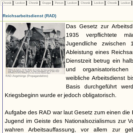
Chronik
Lexikon
Chronik
Gruppe
Person
Lexikon
Chronik
Lexikon
Chronik
Lexikon
Reichsarbeitsdienst (RAD)
Das Gesetz zur Arbeitsdi
1935 verpflichtete mä
Jugendliche zwischen
Ableistung eines Reichsa
Dienstzeit betrug ein hal
und organisatorische
RAD-Angehörige (Propagandafoto)
weibliche Arbeitsdienst bi
Basis durchgeführt we
Kriegsbeginn wurde er jedoch obligatorisch.
Aufgabe des RAD war laut Gesetz zum einen die 
Jugend im Geiste des Nationalsozialismus zur V
wahren Arbeitsauffassung, vor allem zur g