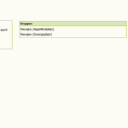
Gruppen
Navajos (Appellhofplatz)
 auch
Navajos (Georgsplatz)