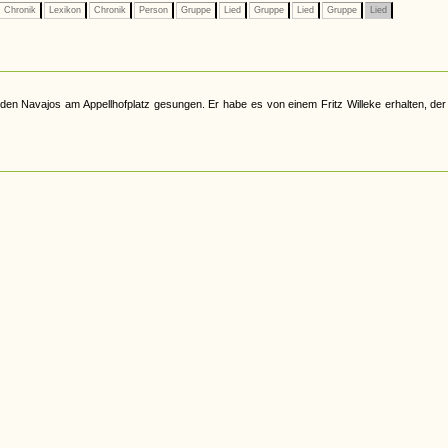
Chronik
Lexikon
Chronik
Person
Gruppe
Lied
Gruppe
Lied
Gruppe
Lied
n Navajos am Appellhofplatz gesungen. Er habe es von einem Fritz Willeke erhalten, der