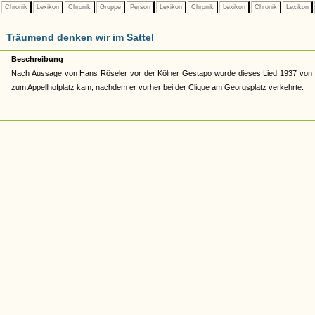
Chronik
Lexikon
Chronik
Gruppe
Person
Lexikon
Chronik
Lexikon
Chronik
Lexikon
Träumend denken wir im Sattel
Beschreibung
Nach Aussage von Hans Röseler vor der Kölner Gestapo wurde dieses Lied 1937 von de
zum Appellhofplatz kam, nachdem er vorher bei der Clique am Georgsplatz verkehrte.