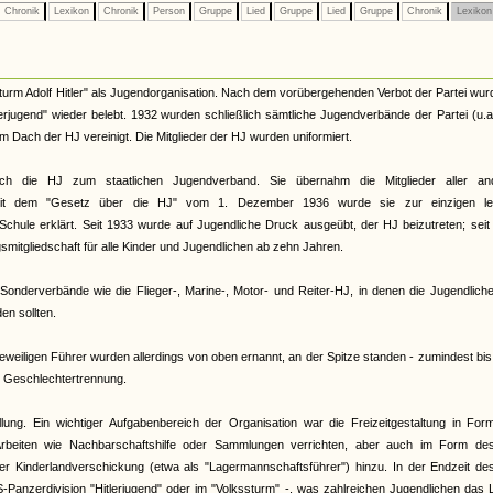
Chronik
Lexikon
Chronik
Person
Gruppe
Lied
Gruppe
Lied
Gruppe
Chronik
Lexiko
urm Adolf Hitler" als Jugendorganisation. Nach dem vorübergehenden Verbot der Partei wur
terjugend" wieder belebt. 1932 wurden schließlich sämtliche Jugendverbände der Partei (u.
Dach der HJ vereinigt. Die Mitglieder der HJ wurden uniformiert.
ch die HJ zum staatlichen Jugendverband. Sie übernahm die Mitglieder aller an
. Mit dem "Gesetz über die HJ" vom 1. Dezember 1936 wurde sie zur einzigen le
Schule erklärt. Seit 1933 wurde auf Jugendliche Druck ausgeübt, der HJ beizutreten; sei
smitgliedschaft für alle Kinder und Jugendlichen ab zehn Jahren.
onderverbände wie die Flieger-, Marine-, Motor- und Reiter-HJ, in denen die Jugendliche
n sollten.
eiligen Führer wurden allerdings von oben ernannt, an der Spitze standen - zumindest bi
te Geschlechtertrennung.
llung. Ein wichtiger Aufgabenbereich der Organisation war die Freizeitgestaltung in Fo
rbeiten wie Nachbarschaftshilfe oder Sammlungen verrichten, aber auch im Form de
 der Kinderlandverschickung (etwa als "Lagermannschaftsführer") hinzu. In der Endzeit d
S-Panzerdivision "Hitlerjugend" oder im "Volkssturm" -, was zahlreichen Jugendlichen das