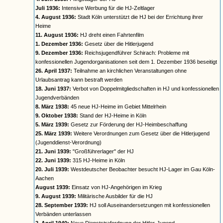
Juli 1936:
Intensive Werbung für die HJ-Zeltlager
4. August 1936:
Stadt Köln unterstützt die HJ bei der Errichtung ihrer
Heime
11. August 1936:
HJ dreht einen Fahrtenfilm
1. Dezember 1936:
Gesetz über die Hitlerjugend
9. Dezember 1936:
Reichsjugendführer Schirach: Probleme mit
konfessionellen Jugendorganisationen seit dem 1. Dezember 1936 beseitigt
26. April 1937:
Teilnahme an kirchlichen Veranstaltungen ohne
Urlaubsantrag kann bestraft werden
18. Juni 1937:
Verbot von Doppelmitgliedschaften in HJ und konfessionellen
Jugendverbänden
8. März 1938:
45 neue HJ-Heime im Gebiet Mittelrhein
9. Oktober 1938:
Stand der HJ-Heime in Köln
5. März 1939:
Gesetz zur Förderung der HJ-Heimbeschaffung
25. März 1939:
Weitere Verordnungen zum Gesetz über die Hitlerjugend
(Jugenddienst-Verordnung)
21. Juni 1939:
"Großführerlager" der HJ
22. Juni 1939:
315 HJ-Heime in Köln
20. Juli 1939:
Westdeutscher Beobachter besucht HJ-Lager im Gau Köln-
Aachen
August 1939:
Einsatz von HJ-Angehörigen im Krieg
9. August 1939:
Militärische Ausbilder für die HJ
28. September 1939:
HJ soll Auseinandersetzungen mit konfessionellen
Verbänden unterlassen