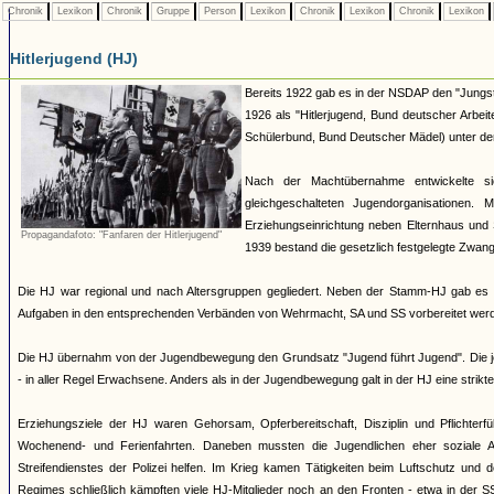
Chronik
Lexikon
Chronik
Gruppe
Person
Lexikon
Chronik
Lexikon
Chronik
Lexikon
Hitlerjugend (HJ)
Bereits 1922 gab es in der NSDAP den "Jungst
1926 als "Hitlerjugend, Bund deutscher Arbei
Schülerbund, Bund Deutscher Mädel) unter dem 
Nach der Machtübernahme entwickelte si
gleichgeschalteten Jugendorganisationen
Erziehungseinrichtung neben Elternhaus und 
Propagandafoto: "Fanfaren der Hitlerjugend"
1939 bestand die gesetzlich festgelegte Zwang
Die HJ war regional und nach Altersgruppen gegliedert. Neben der Stamm-HJ gab es S
Aufgaben in den entsprechenden Verbänden von Wehrmacht, SA und SS vorbereitet werde
Die HJ übernahm von der Jugendbewegung den Grundsatz "Jugend führt Jugend". Die jew
- in aller Regel Erwachsene. Anders als in der Jugendbewegung galt in der HJ eine strik
Erziehungsziele der HJ waren Gehorsam, Opferbereitschaft, Disziplin und Pflichterfü
Wochenend- und Ferienfahrten. Daneben mussten die Jugendlichen eher soziale A
Streifendienstes der Polizei helfen. Im Krieg kamen Tätigkeiten beim Luftschutz und
Regimes schließlich kämpften viele HJ-Mitglieder noch an den Fronten - etwa in der S