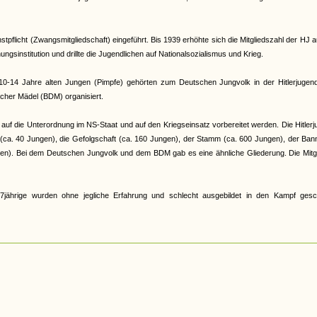
pflicht (Zwangsmitgliedschaft) eingeführt. Bis 1939 erhöhte sich die Mitgliedszahl der HJ a
gsinstitution und drillte die Jugendlichen auf Nationalsozialismus und Krieg.
e 10-14 Jahre alten Jungen (Pimpfe) gehörten zum Deutschen Jungvolk in der Hitlerjugen
cher Mädel (BDM) organisiert.
auf die Unterordnung im NS-Staat und auf den Kriegseinsatz vorbereitet werden. Die Hitler
r (ca. 40 Jungen), die Gefolgschaft (ca. 160 Jungen), der Stamm (ca. 600 Jungen), der Ban
en). Bei dem Deutschen Jungvolk und dem BDM gab es eine ähnliche Gliederung. Die Mitgl
jährige wurden ohne jegliche Erfahrung und schlecht ausgebildet in den Kampf gesch