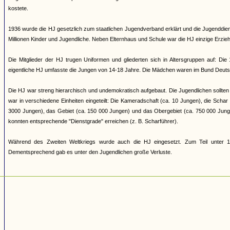
kostete.
1936 wurde die HJ gesetzlich zum staatlichen Jugendverband erklärt und die Jugenddienst
Millionen Kinder und Jugendliche. Neben Elternhaus und Schule war die HJ einzige Erziehun
Die Mitglieder der HJ trugen Uniformen und gliederten sich in Altersgruppen auf: Di
eigentliche HJ umfasste die Jungen von 14-18 Jahre. Die Mädchen waren im Bund Deuts
Die HJ war streng hierarchisch und undemokratisch aufgebaut. Die Jugendlichen sollten 
war in verschiedene Einheiten eingeteilt: Die Kameradschaft (ca. 10 Jungen), die Scha
3000 Jungen), das Gebiet (ca. 150 000 Jungen) und das Obergebiet (ca. 750 000 Jung
konnten entsprechende "Dienstgrade" erreichen (z. B. Scharführer).
Während des Zweiten Weltkriegs wurde auch die HJ eingesetzt. Zum Teil unter 17
Dementsprechend gab es unter den Jugendlichen große Verluste.