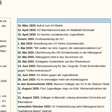
n
de sie
16. März 1933:
Aufruf zum HJ-Beitritt
a. NS-
12. April 1933:
HJ-Machtdemonstration im Waldbald Dünnwald
15. April 1933:
HJ besetzt sozialistisches Jugendheim
Ostern 1933:
Großwandertag der HJ
deren
1. Mai 1933:
Einweihung des HJ-Heims Quentelstraße
galen
7. Mai 1933:
"Wir wollen nur eine Jugend, die nationalsozialistisch ist."
t März
20. Mai 1933:
Überführung des NS-Schülerbundes in die Hitlerjugend
22. Mai 1933:
Hitlerjugend zieht in das Severinstor ein
26. Mai 1933:
Schlageter-Gedenkfeier auf den Rheinwiesen
n auf
14. Juni 1933:
Dienstanweisung für das Jungvolk: Frühe Kontrollstreifen
gegen "Uniformmissbrauch"
22. Juni 1933:
HJ-Aktion gegen die Jugendbünde
28. Juni 1933:
HJ im ehemaligen Heim der Arbeiterjugend
s 1939
In den Sommerferien 1933:
Massen-Zeltlager der HJ in der Wahner Heide
11. August 1933:
Fünf Jugendlager rings um Köln: Werbemaßnahme der
HJ
rm von
21. August 1933:
Zeltlager in Altenrath: Leitung dementiert Gerüchte auf
s HJ-
Elternabend
es NS-
vermutlich Oktober 1933:
HJ-Gebietsführung sieht Hitlerjugend durch
 Leben
"katholische Aktion" bedroht