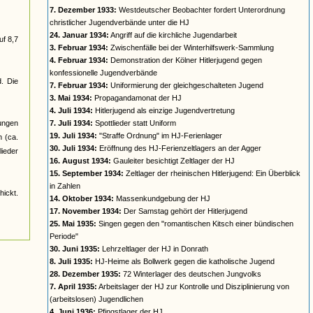
7. Dezember 1933:
Westdeutscher Beobachter fordert Unterordnung
christlicher Jugendverbände unter die HJ
24. Januar 1934:
Angriff auf die kirchliche Jugendarbeit
uf 8,7
3. Februar 1934:
Zwischenfälle bei der Winterhilfswerk-Sammlung
4. Februar 1934:
Demonstration der Kölner Hitlerjugend gegen
konfessionelle Jugendverbände
d. Die
7. Februar 1934:
Uniformierung der gleichgeschalteten Jugend
3. Mai 1934:
Propagandamonat der HJ
4. Juli 1934:
Hitlerjugend als einzige Jugendvertretung
jungen
7. Juli 1934:
Spottlieder statt Uniform
19. Juli 1934:
"Straffe Ordnung" im HJ-Ferienlager
n (ca.
30. Juli 1934:
Eröffnung des HJ-Ferienzeltlagers an der Agger
ieder
16. August 1934:
Gauleiter besichtigt Zeltlager der HJ
15. September 1934:
Zeltlager der rheinischen Hitlerjugend: Ein Überblick
in Zahlen
ickt.
14. Oktober 1934:
Massenkundgebung der HJ
17. November 1934:
Der Samstag gehört der Hitlerjugend
25. Mai 1935:
Singen gegen den "romantischen Kitsch einer bündischen
Periode"
30. Juni 1935:
Lehrzeltlager der HJ in Donrath
8. Juli 1935:
HJ-Heime als Bollwerk gegen die katholische Jugend
28. Dezember 1935:
72 Winterlager des deutschen Jungvolks
7. April 1935:
Arbeitslager der HJ zur Kontrolle und Disziplinierung von
(arbeitslosen) Jugendlichen
4. Juni 1936:
Pfingstlager der HJ