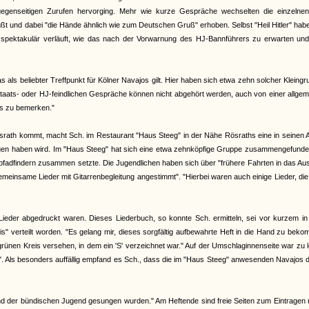
egenseitigen Zurufen hervorging. Mehr wie kurze Gespräche wechselten die einzelnen
üßt und dabei "die Hände ähnlich wie zum Deutschen Gruß" erhoben. Selbst "Heil Hitler" ha
 spektakulär verläuft, wie das nach der Vorwarnung des HJ-Bannführers zu erwarten un
ls beliebter Treffpunkt für Kölner Navajos gilt. Hier haben sich etwa zehn solcher Kleing
 staats- oder HJ-feindlichen Gespräche können nicht abgehört werden, auch von einer allge
ts zu bemerken."
srath kommt, macht Sch. im Restaurant "Haus Steeg" in der Nähe Rösraths eine in seinen
olgen haben wird. Im "Haus Steeg" hat sich eine etwa zehnköpfige Gruppe zusammengefunde
adfindern zusammen setzte. Die Jugendlichen haben sich über "frühere Fahrten in das Aus
insame Lieder mit Gitarrenbegleitung angestimmt". "Hierbei waren auch einige Lieder, di
Lieder abgedruckt waren. Dieses Liederbuch, so konnte Sch. ermitteln, sei vor kurzem in
" verteilt worden. "Es gelang mir, dieses sorgfältig aufbewahrte Heft in die Hand zu bek
 grünen Kreis versehen, in dem ein 'S' verzeichnet war." Auf der Umschlaginnenseite war zu 
Als besonders auffällig empfand es Sch., dass die im "Haus Steeg" anwesenden Navajos d
n und der bündischen Jugend gesungen wurden." Am Heftende sind freie Seiten zum Eintragen