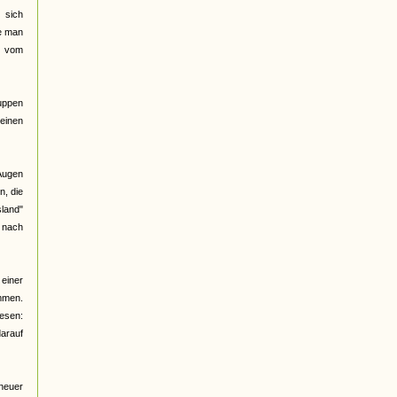
 sich
be man
d vom
ruppen
meinen
 Augen
n, die
land"
e nach
 einer
ommen.
lesen:
arauf
 neuer