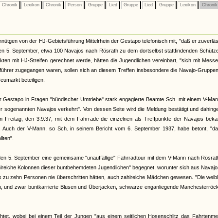
Chronik
Lexikon
Chronik
Person
Gruppe
Lied
Gruppe
Lied
Gruppe
Lexikon
Chroni
nütgen von der HJ-Gebietsführung Mittelrhein der Gestapo telefonisch mit, "daß er zuverläs
n 5. September, etwa 100 Navajos nach Rösrath zu dem dortselbst stattfindenden Schütze
ikten mit HJ-Streifen gerechnet werde, hätten die Jugendlichen vereinbart, "sich mit Mess
ührer zugegangen waren, sollen sich an diesem Treffen insbesondere die Navajo-Gruppe
eumarkt beteiligen.
lner Gestapo in Fragen "bündischer Umtriebe" stark engagierte Beamte Sch. mit einem V-Ma
er sogenannten Navajos verkehrt". Von dessen Seite wird die Meldung bestätigt und dahin
 am Freitag, den 3.9.37, mit dem Fahrrade die einzelnen als Treffpunkte der Navajos bek
. Auch der V-Mann, so Sch. in seinem Bericht vom 6. September 1937, habe betont, "da
lten".
den 5. September eine gemeinsame "unauffällige" Fahrradtour mit dem V-Mann nach Rösrat
zahlreiche Kolonnen dieser buntbehemdeten Jugendlichen" begegnet, worunter sich aus Navaj
is zu zehn Personen nie überschritten hätten, auch zahlreiche Mädchen gewesen. "Die weib
ehen, und zwar buntkarrierte Blusen und Überjacken, schwarze enganliegende Manchesterröc
chtet, wobei bei einem Teil der Jungen "aus einem seitlichen Hosenschlitz das Fahrtenme