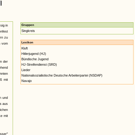
k
Gruppen
sig in
Singkreis
nfest
ern zu
Lexikon
n vom
Kluft
Hitlerjugend (HJ)
Bündische Jugend
nn der
HJ-Streifendienst (SRD)
gehend
Lieder
annten
Nationalsozialistische Deutsche Arbeiterpartei (NSDAP)
ß mit
Navajo
h und
os aus
lichen
ke mit
sser"