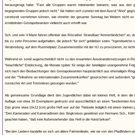
herausgeragt habe. "Fast alle Gruppen waren miteinander bekannt, was aus den g
begegnenden Gruppen jedoch nicht." Sie hätten sich zumeist mit dem Ausruf "Ahoi" gegr
vereinzelt vernehmen können, wie ohnehin der gesamte Sonntag bei Weitem nicht so
ermittelnden Gestapobeamten vielleicht auch erhofft war.
Sch. und sein V-Mann fahren offenbar das Rösrather Strandbad "Ammerländchen" an, das a
bis zu zehn Personen aufgehalten, die jedoch "für sich" geblieben seien. "Irgendwelche
Verabredung, auf dem Rummelplatz Zusammenstöße mit der HJ zu provozieren, ist nich
Während es somit augenscheinlich nicht zu den erwarteten Auseinandersetzungen in Rö
"beachtliche" Entdeckung, die Monate später für einige der beteiligten unangenehme F
sich nach den Beobachtungen des Gestapobeamten hauptsächlich aus ehemaligen Ringpf
und der "Teilnahme an internationalen Zusammenkünften" gesprochen und außerdem "geme
russischer Art und Tonmotiven gesungen wurden."
Als gemeinsame Grundlage dient den Jugendlichen dabei ein kleines Heft, in dem die 
Auflage von etwa 30 Exemplaren gedruckt und ausschließlich an einen "bestimmten Kreis
Das grüne etwa 10x12 [cm] große Heft war auf der Titelseite lediglich mit einem kleinen
"Den Kameraden und Kameradinnen des Singkreises gewidmet von Hermann Sch., Köln". 
geachtet haben, "daß kein Außenstehender das Heft in die Hand bekam".
"Bei den Liedern handelte es sich um ältere Fahrtenlieder, wie sie von den Pfadfinder