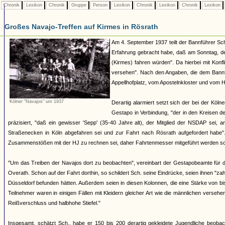
Chronik
Lexikon
Chronik
Gruppe
Person
Lexikon
Chronik
Lexikon
Chronik
Lexikon
Großes Navajo-Treffen auf Kirmes in Rösrath
Am 4. September 1937 teilt der Bannführer Sch
Erfahrung gebracht habe, daß am Sonntag, de
(Kirmes) fahren würden". Da hierbei mit Konfl
versehen". Nach den Angaben, die dem Bannf
Appellhofplatz, vom Apostelnkloster und vom H
Kölner "Navajos" um 1937
Derartig alarmiert setzt sich der bei der Kö
Gestapo in Verbindung, "der in den Kreisen d
präzisiert, "daß ein gewisser 'Sepp' (35-40 Jahre alt), der Mitglied der NSDAP sei,
Straßenecken in Köln abgefahren sei und zur Fahrt nach Rösrath aufgefordert habe"
Zusammenstößen mit der HJ zu rechnen sei, daher Fahrtenmesser mitgeführt werden sol
"Um das Treiben der Navajos dort zu beobachten", vereinbart der Gestapobeamte für 
Overath. Schon auf der Fahrt dorthin, so schildert Sch. seine Eindrücke, seien ihnen "
Düsseldorf befunden hätten. Außerdem seien in diesen Kolonnen, die eine Stärke von b
Teilnehmer waren in einigen Fällen mit Kleidern gleicher Art wie die männlichen vers
Reißverschluss und halbhohe Stiefel."
Insgesamt, schätzt Sch., habe er 150 bis 200 derartig gekleidete Jugendliche beoba