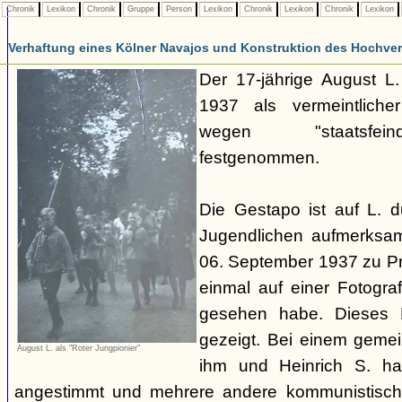
Chronik
Lexikon
Chronik
Gruppe
Person
Lexikon
Chronik
Lexikon
Chronik
Lexikon
Verhaftung eines Kölner Navajos und Konstruktion des Hochverra
Der 17-jährige August L
1937 als vermeintliche
wegen "staatsfeind
festgenommen.
Die Gestapo ist auf L. 
Jugendlichen aufmerksa
06. September 1937 zu Pro
einmal auf einer Fotogra
gesehen habe. Dieses F
gezeigt. Bei einem geme
August L. als "Roter Jungpionier"
ihm und Heinrich S. hab
angestimmt und mehrere andere kommunistisch