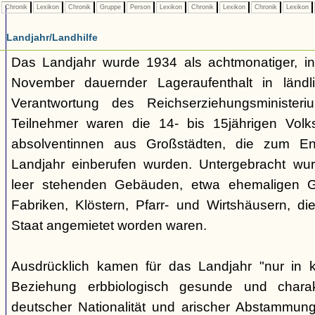
Chronik
Lexikon
Chronik
Gruppe
Person
Lexikon
Chronik
Lexikon
Chronik
Lexikon
Landjahr/Landhilfe
Das Landjahr wurde 1934 als achtmonatiger, in
November dauernder Lageraufenthalt in länd
Verantwortung des Reichserziehungsministeri
Teilnehmer waren die 14- bis 15jährigen Volk
absolventinnen aus Großstädten, die zum En
Landjahr einberufen wurden. Untergebracht wur
leer stehenden Gebäuden, etwa ehemaligen Gu
Fabriken, Klöstern, Pfarr- und Wirtshäusern, 
Staat angemietet worden waren.
Ausdrücklich kamen für das Landjahr "nur in kö
Beziehung erbbiologisch gesunde und charakt
deutscher Nationalität und arischer Abstammung