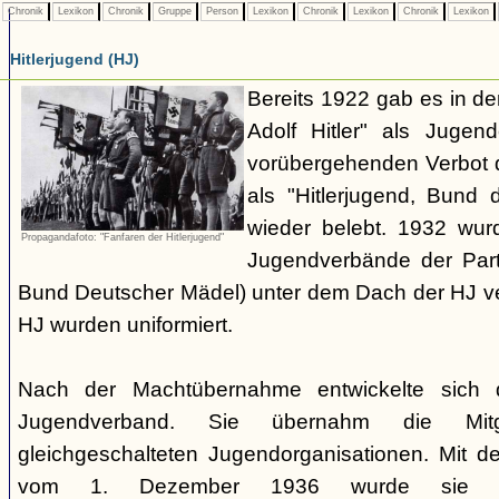
Chronik
Lexikon
Chronik
Gruppe
Person
Lexikon
Chronik
Lexikon
Chronik
Lexikon
Hitlerjugend (HJ)
Bereits 1922 gab es in 
Adolf Hitler" als Jugen
vorübergehenden Verbot d
als "Hitlerjugend, Bund 
wieder belebt. 1932 wurd
Propagandafoto: "Fanfaren der Hitlerjugend"
Jugendverbände der Part
Bund Deutscher Mädel) unter dem Dach der HJ vere
HJ wurden uniformiert.
Nach der Machtübernahme entwickelte sich 
Jugendverband. Sie übernahm die Mitgl
gleichgeschalteten Jugendorganisationen. Mit 
vom 1. Dezember 1936 wurde sie zu