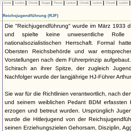
Chronik
Lexikon
Chronik
Gruppe
Person
Lexikon
Chronik
Lexikon
Chronik
Lexikon
Reichsjugendführung (RJF)
Die "Reichjugendführung" wurde im März 1933 der
und spielte keine unwesentliche Rolle
nationalsozialistischen Herrschaft. Formal hatt
Obersten Reichsbehörde und war entsprechend 
Vorstellungen nach dem Führerprinzip aufgebaut.
Schirach an ihrer Spitze, der zugleich Juge
Nachfolger wurde der langjährige HJ-Führer Arth
Sie war für die Richtlinien verantwortlich, nach de
und seinem weiblichen Pedant BDM erfassten 
erzogen und betreut wurden. Ursprünglich Jugend
wurde die Hitlerjugend von der Reichsjugendfü
seinen Erziehungszielen Gehorsam, Disziplin, Aggr