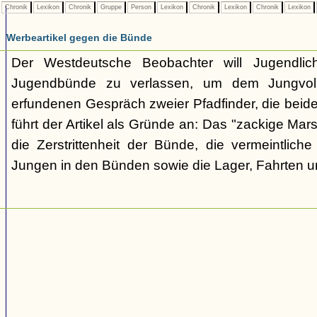
Chronik
Lexikon
Chronik
Gruppe
Person
Lexikon
Chronik
Lexikon
Chronik
Lexikon
Werbeartikel gegen die Bünde
Der Westdeutsche Beobachter will Jugendli
Jugendbünde zu verlassen, um dem Jungvolk
erfundenen Gespräch zweier Pfadfinder, die beid
führt der Artikel als Gründe an: Das "zackige Mars
die Zerstrittenheit der Bünde, die vermeintlich
Jungen in den Bünden sowie die Lager, Fahrten 