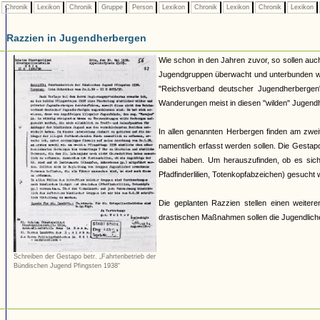
Chronik
Lexikon
Chronik
Gruppe
Person
Lexikon
Chronik
Lexikon
Chronik
Lexikon
Razzien in Jugendherbergen
Wie schon in den Jahren zuvor, so sollen auc
Jugendgruppen überwacht und unterbunden wer
"Reichsverband deutscher Jugendherbergen" 
Wanderungen meist in diesen "wilden" Jugendhe
In allen genannten Herbergen finden am zwei
namentlich erfasst werden sollen. Die Gestapo 
dabei haben. Um herauszufinden, ob es sich
Pfadfinderlilien, Totenkopfabzeichen) gesucht
Die geplanten Razzien stellen einen weiteren
drastischen Maßnahmen sollen die Jugendlich
Schreiben der Gestapo betr. „Fahrtenbetrieb der
Bündischen Jugend Pfingsten 1938“