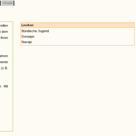
Chronik
Lexikon
nellen
Bündische Jugend
ht dem
Gestapo
ihren
Navajo
Jahren
umente
(z.B.
r. Mit