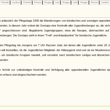
Chronik
Lexikon
Chronik
Person
Gruppe
Lied
Gruppe
Lied
Gruppe
Person
Lexikon
h anlässlich der Pfingsttage 1938 die Wanderungen von bündischen und sonstigen oppositio
den. In diesem Jahr ordnet die Gestapo eine Kontrolle aller Jugendherbergen an, die nic
angeschlossen sind. Illegalisierte Jugendgruppen, etwa die Navajos, übernachten auf 
rbergen. Die Gestapo sieht in ihnen "Treff- und Anlaufpunkte" für bündische Jugendliche.
ten Pfingsttag bis morgens um 7 Uhr Razzien statt, bei denen alle Jugendliche unter 20 
will feststellen, ob die Jugendlichen Mitglieder der Hitlerjugend sind und ob sie Musikinstr
 um bündische Gruppen handelt, soll verstärkt nach bündischem Liedgut und Abzeichen 
 werden.
 Schritt zur vollständigen Kontrolle und Verfolgung aller oppositionellen Jugendlichen da
en erfasst und eingeschüchtert werden.