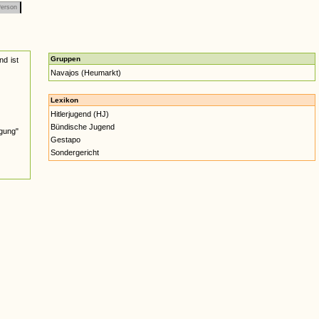
erson
Gruppen
nd ist
Navajos (Heumarkt)
Lexikon
Hitlerjugend (HJ)
Bündische Jugend
igung"
Gestapo
Sondergericht