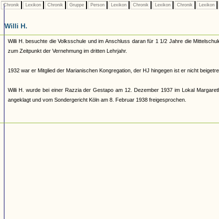
Chronik
Lexikon
Chronik
Gruppe
Person
Lexikon
Chronik
Lexikon
Chronik
Lexikon
Willi H.
Willi H. besuchte die Volksschule und im Anschluss daran für 1 1/2 Jahre die Mittelsc
zum Zeitpunkt der Vernehmung im dritten Lehrjahr.
1932 war er Mitglied der Marianischen Kongregation, der HJ hingegen ist er nicht beigetre
Willi H. wurde bei einer Razzia der Gestapo am 12. Dezember 1937 im Lokal Margareth
angeklagt und vom Sondergericht Köln am 8. Februar 1938 freigesprochen.