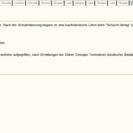
Chronik
Lexikon
Chronik
Person
Gruppe
Lied
Gruppe
Lied
Gruppe
Lied
Gruppe
P
hule. Nach der Schulentlassung begann er eine kaufmännische Lehre beim "Schacht-Verlag" u
ten.
enhöhe aufgegriffen, nach Ermittlungen der Kölner Gestapo "verbotener bündischer Betät