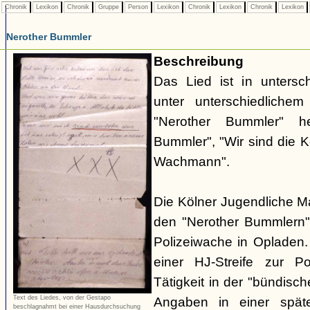
Chronik
Lexikon
Chronik
Gruppe
Person
Lexikon
Chronik
Lexikon
Chronik
Lexikon
Nerother Bummler
Beschreibung
Das Lied ist in untersc
unter unterschiedlichem 
"Nerother Bummler" h
Bummler", "Wir sind die 
Wachmann".
Die Kölner Jugendliche M
den "Nerother Bummlern"
Polizeiwache in Opladen.
einer HJ-Streife zur P
Tätigkeit in der "bündisc
Text des Liedes, von der Gestapo
Angaben in einer spät
beschlagnahmt bei einer Hausdurchsuchung