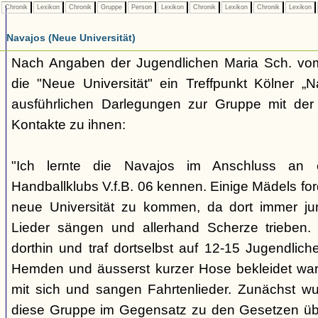
Chronik
Lexikon
Chronik
Gruppe
Person
Lexikon
Chronik
Lexikon
Chronik
Lexikon
Navajos (Neue Universität)
Nach Angaben der Jugendlichen Maria Sch. vo
die "Neue Universität" ein Treffpunkt Kölner „N
ausführlichen Darlegungen zur Gruppe mit der 
Kontakte zu ihnen:
"Ich lernte die Navajos im Anschluss an
Handballklubs V.f.B. 06 kennen. Einige Mädels for
neue Universität zu kommen, da dort immer ju
Lieder sängen und allerhand Scherze trieben.
dorthin und traf dortselbst auf 12-15 Jugendliche,
Hemden und äusserst kurzer Hose bekleidet war
mit sich und sangen Fahrtenlieder. Zunächst wus
diese Gruppe im Gegensatz zu den Gesetzen üb