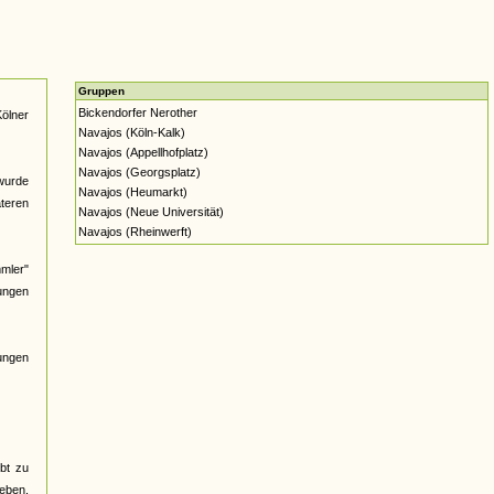
Gruppen
Bickendorfer Nerother
Kölner
Navajos (Köln-Kalk)
Navajos (Appellhofplatz)
Navajos (Georgsplatz)
wurde
Navajos (Heumarkt)
äteren
Navajos (Neue Universität)
Navajos (Rheinwerft)
mmler"
sungen
ungen
bt zu
ieben,