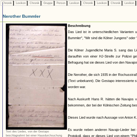
Chronik
Lexikon
Chronik
Gruppe
Person
Lexikon
Chronik
Lexikon
Chronik
Lexikon
Nerother Bummler
Beschreibung
Das Lied ist in unterschiedlichen Varianten 
Bummler", "Wir sind die Kölner Jungens" ode
Die Kölner Jugendliche Maria S. sang das L
daraufhin von einer HJ-Streife zur Polizei 
Befragung hat sie dieses Lied von den Navajos
Die Nerother, die sich 1935 in der Rochusstra
(Text unbekannt). Die Gestapo interessierte si
worden war.
Nach Auskunft Hans R. hätten die Navajos 
bekommen, der bei der Kölnischen Zeitung besc
Dieses Lied wurde nach Aussage von Anton K.
Es wurde neben anderen Navajo-Lieder bei 
Text des Liedes, von der Gestapo
Protokoll, dass er dieses Lied von einem "Phi
beschlagnahmt bei einer Hausdurchsuchung