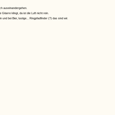
och auseinandergehen.
tarre klingt, da ist die Luft nicht rein.
 und bei Bier, lustige... Ringpfadfinder (?) das sind wir.