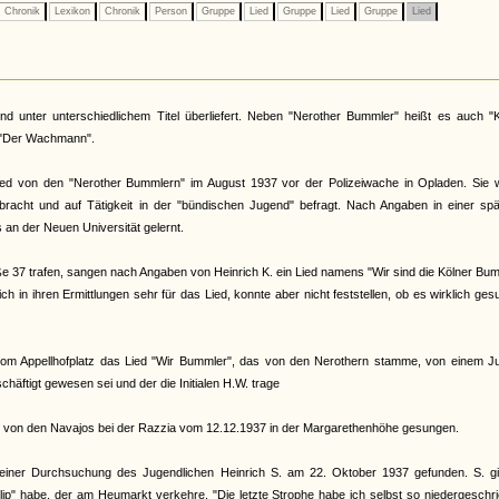
Chronik
Lexikon
Chronik
Person
Gruppe
Lied
Gruppe
Lied
Gruppe
Lied
und unter unterschiedlichem Titel überliefert. Neben "Nerother Bummler" heißt es auch "
r "Der Wachmann".
ied von den "Nerother Bummlern" im August 1937 vor der Polizeiwache in Opladen. Sie 
gebracht und auf Tätigkeit in der "bündischen Jugend" befragt. Nach Angaben in einer sp
 an der Neuen Universität gelernt.
ße 37 trafen, sangen nach Angaben von Heinrich K. ein Lied namens "Wir sind die Kölner Bu
ch in ihren Ermittlungen sehr für das Lied, konnte aber nicht feststellen, ob es wirklich ge
vom Appellhofplatz das Lied "Wir Bummler", das von den Nerothern stamme, von einem J
häftigt gewesen sei und der die Initialen H.W. trage
 von den Navajos bei der Razzia vom 12.12.1937 in der Margarethenhöhe gesungen.
einer Durchsuchung des Jugendlichen Heinrich S. am 22. Oktober 1937 gefunden. S. gi
llip" habe, der am Heumarkt verkehre. "Die letzte Strophe habe ich selbst so niedergeschr