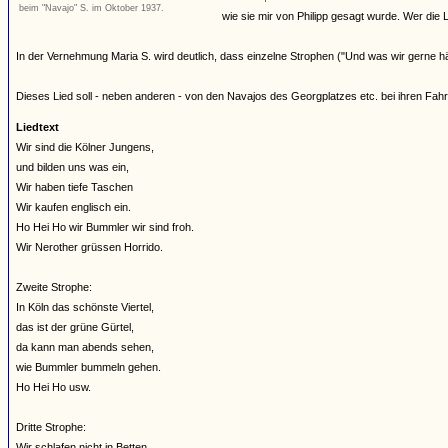
beim "Navajo" S. im Oktober 1937.
wie sie mir von Philipp gesagt wurde. Wer die Li
In der Vernehmung Maria S. wird deutlich, dass einzelne Strophen ("Und was wir gerne 
Dieses Lied soll - neben anderen - von den Navajos des Georgplatzes etc. bei ihren Fa
Liedtext
Wir sind die Kölner Jungens,
und bilden uns was ein,
Wir haben tiefe Taschen
Wir kaufen englisch ein.
Ho Hei Ho wir Bummler wir sind froh.
Wir Nerother grüssen Horrido.
Zweite Strophe:
In Köln das schönste Viertel,
das ist der grüne Gürtel,
da kann man abends sehen,
wie Bummler bummeln gehen.
Ho Hei Ho usw.
Dritte Strophe:
Wir schlafen nicht in Betten,