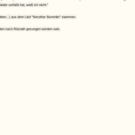
eder verfaßt hat, weiß ich nicht."
hätten...) aus dem Lied "Nerother Bummler" stammen.
hrten nach Rösrath gesungen worden sein.