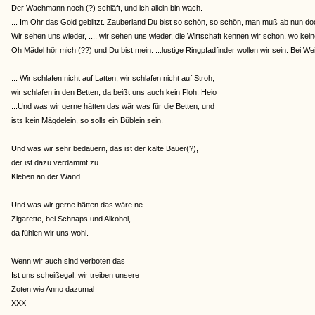
Der Wachmann noch (?) schläft, und ich allein bin wach.
... Im Ohr das Gold geblitzt. Zauberland Du bist so schön, so schön, man muß ab nun d
Wir sehen uns wieder, ..., wir sehen uns wieder, die Wirtschaft kennen wir schon, wo keine Gi
Oh Mädel hör mich (??) und Du bist mein. ...lustige Ringpfadfinder wollen wir sein. Bei Wein
... Wir schlafen nicht auf Latten, wir schlafen nicht auf Stroh,
wir schlafen in den Betten, da beißt uns auch kein Floh. Heio
...Und was wir gerne hätten das wär was für die Betten, und
ists kein Mägdelein, so solls ein Büblein sein.
Und was wir sehr bedauern, das ist der kalte Bauer(?),
der ist dazu verdammt zu
Kleben an der Wand.
Und was wir gerne hätten das wäre ne
Zigarette, bei Schnaps und Alkohol,
da fühlen wir uns wohl.
Wenn wir auch sind verboten das
Ist uns scheißegal, wir treiben unsere
Zoten wie Anno dazumal
XXX