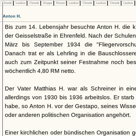
Chronik
Lexikon
Chronik
Gruppe
Person
Lexikon
Chronik
Lexikon
Chronik
Lexikon
Anton H.
Bis zum 14. Lebensjahr besuchte Anton H. die ka
der Geisselstraße in Ehrenfeld. Nach der Schule
März bis September 1934 die "Fliegervorschu
Danach trat er als Lehrling in die Bauschlosse
auch zum Zeitpunkt seiner Festnahme noch besch
wöchentlich 4,80 RM netto.
Der Vater Matthias H. war als Schreiner in eine
allerdings von 1930 bis 1936 arbeitslos. Er star
habe, so Anton H. vor der Gestapo, seines Wisse
oder anderen politischen Organisation angehört.
Einer kirchlichen oder bündischen Organisation g