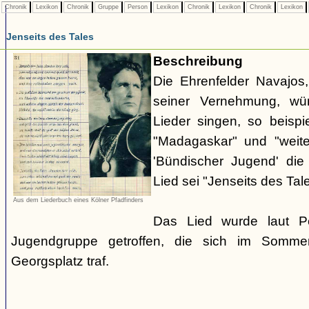
Chronik
Lexikon
Chronik
Gruppe
Person
Lexikon
Chronik
Lexikon
Chronik
Lexikon
Jenseits des Tales
Beschreibung
Die Ehrenfelder Navajos,
seiner Vernehmung, w
Lieder singen, so beisp
"Madagaskar" und "weite
'Bündischer Jugend' die
Lied sei "Jenseits des Tale
Aus dem Liederbuch eines Kölner Pfadfinders
Das Lied wurde laut P
Jugendgruppe getroffen, die sich im Somme
Georgsplatz traf.