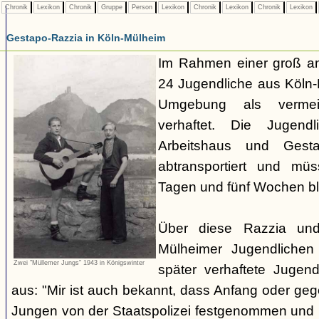
Chronik
Lexikon
Chronik
Gruppe
Person
Lexikon
Chronik
Lexikon
Chronik
Lexikon
Gestapo-Razzia in Köln-Mülheim
Im Rahmen einer groß a
24 Jugendliche aus Köln-
Umgebung als vermeint
verhaftet. Die Jugen
Arbeitshaus und Gesta
abtransportiert und mü
Tagen und fünf Wochen bl
Über diese Razzia und
Mülheimer Jugendliche
Zwei "Müllemer Jungs" 1943 in Königswinter
später verhaftete Jugend
aus: "Mir ist auch bekannt, dass Anfang oder ge
Jungen von der Staatspolizei festgenommen und 