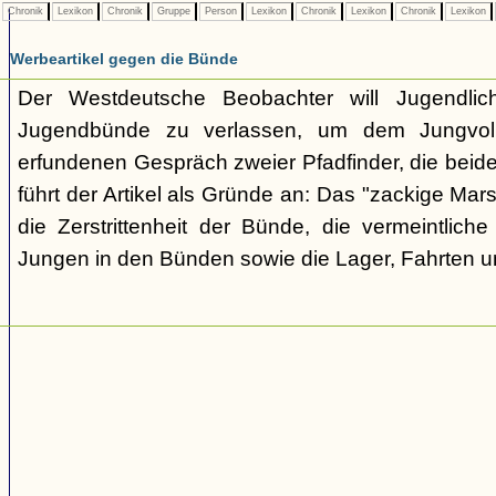
Chronik
Lexikon
Chronik
Gruppe
Person
Lexikon
Chronik
Lexikon
Chronik
Lexikon
Werbeartikel gegen die Bünde
Der Westdeutsche Beobachter will Jugendli
Jugendbünde zu verlassen, um dem Jungvolk
erfundenen Gespräch zweier Pfadfinder, die beid
führt der Artikel als Gründe an: Das "zackige Mars
die Zerstrittenheit der Bünde, die vermeintlich
Jungen in den Bünden sowie die Lager, Fahrten 