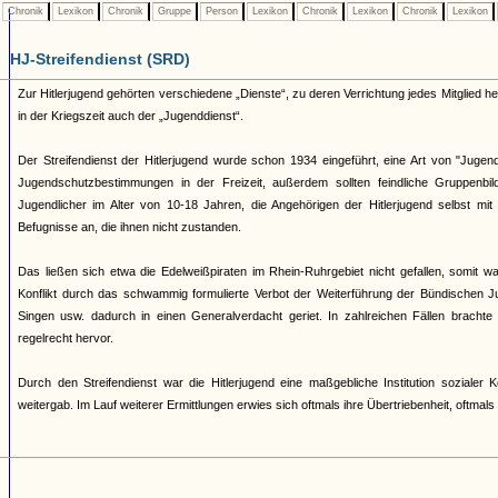
Chronik
Lexikon
Chronik
Gruppe
Person
Lexikon
Chronik
Lexikon
Chronik
Lexikon
HJ-Streifendienst (SRD)
Zur Hitlerjugend gehörten verschiedene „Dienste“, zu deren Verrichtung jedes Mitglied 
in der Kriegszeit auch der „Jugenddienst“.
Der Streifendienst der Hitlerjugend wurde schon 1934 eingeführt, eine Art von "Jugendpo
Jugendschutzbestimmungen in der Freizeit, außerdem sollten feindliche Gruppenb
Jugendlicher im Alter von 10-18 Jahren, die Angehörigen der Hitlerjugend selbst mi
Befugnisse an, die ihnen nicht zustanden.
Das ließen sich etwa die Edelweißpiraten im Rhein-Ruhrgebiet nicht gefallen, somit
Konflikt durch das schwammig formulierte Verbot der Weiterführung der Bündischen Ju
Singen usw. dadurch in einen Generalverdacht geriet. In zahlreichen Fällen brachte
regelrecht hervor.
Durch den Streifendienst war die Hitlerjugend eine maßgebliche Institution soziale
weitergab. Im Lauf weiterer Ermittlungen erwies sich oftmals ihre Übertriebenheit, oftmal