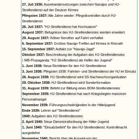
27. Juli 1936:
Auseinandersetzungen zwischen Navajos und HJ-
Streifendienst auf der Deutzer Kirmes
Pfingsten 1937:
Alle Jahre wieder: Pfingstkontrollen durch HJ-
Streifendienst
26. Juli 1937:
"HJ-Streifendienst hat Hochsaison"
August 1937:
Befugnisse des HJ-Streifendienstes werden erweitert
29. August 1937:
Kölner Nerother auf Fahrt verhaftet
5. September 1937:
Großes Navajo-Treffen auf Kirmes in Rösrath
15. September 1937:
Auftakt zur "Navajo-Jagd"
Oktober 1937:
Beschreibung der Aufgaben des HJ-Streifendienstes
:
WB-Propaganda: "HJ Streifendienst als Helfer der Jugend"
1. Juni 1938:
Neue Richtlinien für den HJ-Streifendienst
3. Juni 1938:
Pfingsten 1938: Fahrten- und Streifendienst der HJ im Einsatz
26. August 1938:
HJ-Streifendienst wird SS-Nachwuchsorganisation
29. Oktober 1938:
HJ-Streifendienst wird Sonderformation
31. August 1939:
Befehl zur Bildung eines BDM-Streifendienstes
September 1939:
HJ-Streifendienst hat nach Kriegsbeginn massiven
Personalmangel
November 1939:
Führungsschwierigkeiten in der Hitlerjugend
Ende 1939:
Lehrer auf "Streifendienst"
1940:
Aufgaben des HJ-Streifendienstes
2. April 1940:
Neue Dienststrafordnung der Hitler-Jugend
1. Juni 1940:
"Einsatzbefehl" für den HJ-Streifendienst: Kontrollmacht
ausgedehnt
November 1940:
Bericht über die Auswirkung der