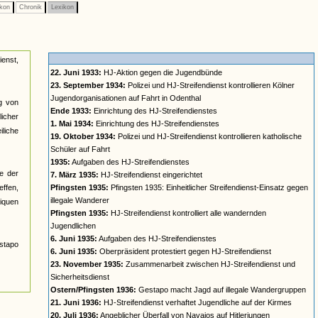
ikon
Chronik
Lexikon
ienst,
22. Juni 1933:
HJ-Aktion gegen die Jugendbünde
23. September 1934:
Polizei und HJ-Streifendienst kontrollieren Kölner
Jugendorganisationen auf Fahrt in Odenthal
ng von
Ende 1933:
Einrichtung des HJ-Streifendienstes
icher
1. Mai 1934:
Einrichtung des HJ-Streifendienstes
liche
19. Oktober 1934:
Polizei und HJ-Streifendienst kontrollieren katholische
Schüler auf Fahrt
1935:
Aufgaben des HJ-Streifendienstes
e der
7. März 1935:
HJ-Streifendienst eingerichtet
effen,
Pfingsten 1935:
Pfingsten 1935: Einheitlicher Streifendienst-Einsatz gegen
illegale Wanderer
iquen
Pfingsten 1935:
HJ-Streifendienst kontrolliert alle wandernden
Jugendlichen
6. Juni 1935:
Aufgaben des HJ-Streifendienstes
stapo
6. Juni 1935:
Oberpräsident protestiert gegen HJ-Streifendienst
23. November 1935:
Zusammenarbeit zwischen HJ-Streifendienst und
Sicherheitsdienst
Ostern/Pfingsten 1936:
Gestapo macht Jagd auf illegale Wandergruppen
21. Juni 1936:
HJ-Streifendienst verhaftet Jugendliche auf der Kirmes
20. Juli 1936:
Angeblicher Überfall von Navajos auf Hitlerjungen