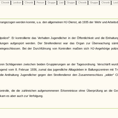
Chronik
Lexikon
Chronik
Person
Gruppe
Lied
Gruppe
Chronik
Gruppe
Chronik
Lex
herangezogen werden konnte, u.a. den allgemeinen HJ-Dienst, ab 1935 der Wehr und Arbeitsd
lizei": Er kontrollierte das Verhalten Jugendlicher in der Öffentlichkeit und die Einhaltu
ildungen aufgespürt werden. Der Streifendienst war das Organ zur Überwachung sämtl
t eingeschlossen. Bei der Durchführung von Kontrollen maßten sich HJ-Angehörige polizei
 waren Schlägereien zwischen beiden Gruppierungen an der Tagesordnung. Verschärft wurd
gend vom 8. Februar 1936, zumal das jugendliche Alltagsleben in Ballungszentren mit Tr
 die Antihaltung Jugendlicher gegen den Streifendienst den Zusammenschluss „wilder“ Cl
r Kontrolle, die die zahlreichen aufgenommenen Erkenntnisse ohne Überprüfung an die Ge
s kam es aber auch zur Verfolgung.