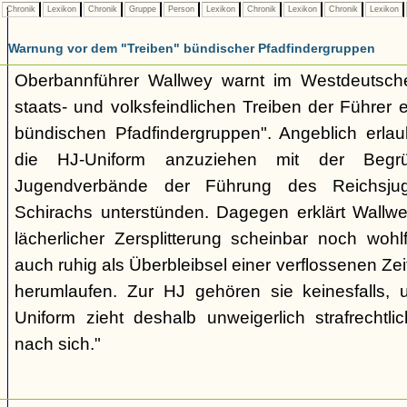
Chronik
Lexikon
Chronik
Gruppe
Person
Lexikon
Chronik
Lexikon
Chronik
Lexikon
Warnung vor dem "Treiben" bündischer Pfadfindergruppen
Oberbannführer Wallwey warnt im Westdeutsch
staats- und volksfeindlichen Treiben der Führer
bündischen Pfadfindergruppen". Angeblich erla
die HJ-Uniform anzuziehen mit der Begr
Jugendverbände der Führung des Reichsjug
Schirachs unterstünden. Dagegen erklärt Wallwey
lächerlicher Zersplitterung scheinbar noch wo
auch ruhig als Überbleibsel einer verflossenen Zei
herumlaufen. Zur HJ gehören sie keinesfalls,
Uniform zieht deshalb unweigerlich strafrechtl
nach sich."