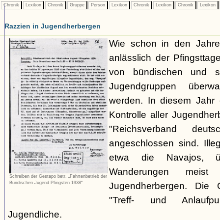
Chronik
Lexikon
Chronik
Gruppe
Person
Lexikon
Chronik
Lexikon
Chronik
Lexikon
Razzien in Jugendherbergen
Wie schon in den Jahre
anlässlich der Pfingstt
von bündischen und son
Jugendgruppen überw
werden. In diesem Jahr 
Kontrolle aller Jugendhe
"Reichsverband deuts
angeschlossen sind. Ille
etwa die Navajos, ü
Wanderungen meist 
Schreiben der Gestapo betr. „Fahrtenbetrieb der
Bündischen Jugend Pfingsten 1938“
Jugendherbergen. Die 
"Treff- und Anlaufp
Jugendliche.