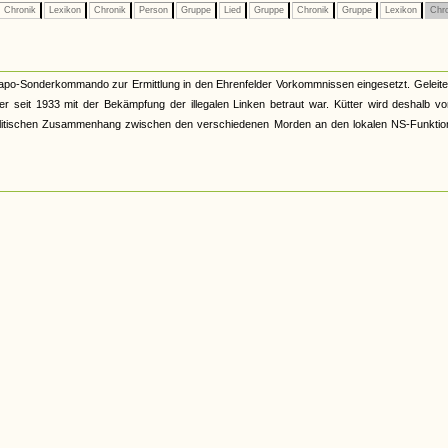
Chronik
Lexikon
Chronik
Person
Gruppe
Lied
Gruppe
Chronik
Gruppe
Lexikon
Chr
apo-Sonderkommando zur Ermittlung in den Ehrenfelder Vorkommnissen eingesetzt. Geleite
er seit 1933 mit der Bekämpfung der illegalen Linken betraut war. Kütter wird deshalb v
en politischen Zusammenhang zwischen den verschiedenen Morden an den lokalen NS-Funkti