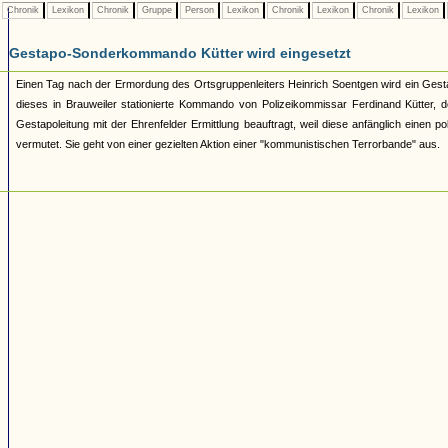
Chronik
Lexikon
Chronik
Gruppe
Person
Lexikon
Chronik
Lexikon
Chronik
Lexikon
Gestapo-Sonderkommando Kütter wird eingesetzt
Einen Tag nach der Ermordung des Ortsgruppenleiters Heinrich Soentgen wird ein Gest
dieses in Brauweiler stationierte Kommando von Polizeikommissar Ferdinand Kütter, d
Gestapoleitung mit der Ehrenfelder Ermittlung beauftragt, weil diese anfänglich ein
vermutet. Sie geht von einer gezielten Aktion einer "kommunistischen Terrorbande" aus.