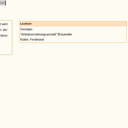
onik
Lexikon
t wird
Gestapo
on der
"Arbeitserziehungsanstalt" Brauweiler
onären
Kütter, Ferdinand