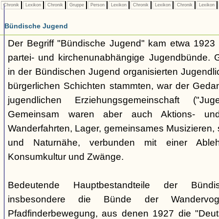
Chronik
Lexikon
Chronik
Gruppe
Person
Lexikon
Chronik
Lexikon
Chronik
Lexikon
Bündische Jugend
Der Begriff "Bündische Jugend" kam etwa 1923 a
partei- und kirchenunabhängige Jugendbünde.
in der Bündischen Jugend organisierten Jugendli
bürgerlichen Schichten stammten, war der Geda
jugendlichen Erziehungsgemeinschaft ("Jug
Gemeinsam waren aber auch Aktions- und
Wanderfahrten, Lager, gemeinsames Musizieren, s
und Naturnähe, verbunden mit einer Ableh
Konsumkultur und Zwänge.
Bedeutende Hauptbestandteile der Bünd
insbesondere die Bünde der Wandervo
Pfadfinderbewegung, aus denen 1927 die "Deuts