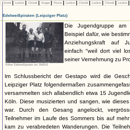
Chronik
Lexikon
Chronik
Gruppe
Person
Lexikon
Chronik
Lexikon
Chronik
Lexikon
Edelweißpiraten (Leipziger Platz)
Die Jugendgruppe am L
Beispiel dafür, wie besti
Anziehungskraft auf Ju
einfach "weil dort viel l
seiner Vernehmung zu Prot
Kölner Edelweißpiraten um 1940/41
Im Schlussbericht der Gestapo wird die Gesc
Leipziger Platz folgendermaßen zusammengefas
versammelten sich allabendlich etwa 15 Jugendli
Köln. Diese musizierten und sangen, wie diese
war. Durch den Gesang angelockt, vergröss
Teilnehmer im Laufe des Sommers bis auf mehr 
kam zu verabredeten Wanderungen. Die Teilnehm