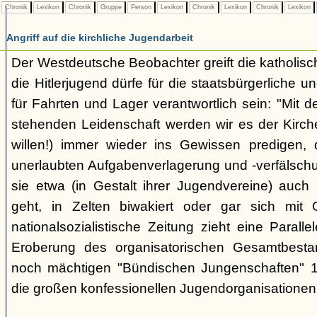
Chronik
Lexikon
Chronik
Gruppe
Person
Lexikon
Chronik
Lexikon
Chronik
Lexikon
Angriff auf die kirchliche Jugendarbeit
Der Westdeutsche Beobachter greift die katholisch
die Hitlerjugend dürfe für die staatsbürgerliche un
für Fahrten und Lager verantwortlich sein: "Mit
stehenden Leidenschaft werden wir es der Kirche
willen!) immer wieder ins Gewissen predigen, 
unerlaubten Aufgabenverlagerung und -verfälsch
sie etwa (in Gestalt ihrer Jugendvereine) auch k
geht, in Zelten biwakiert oder gar sich mit G
nationalsozialistische Zeitung zieht eine Paralle
Eroberung des organisatorischen Gesamtbest
noch mächtigen "Bündischen Jungenschaften" 1
die großen konfessionellen Jugendorganisationen