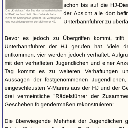
schon bis auf die HJ-Die
Das „Kreishaus“, der Sitz der rechtsrheinischen
der Absicht alle dort bef
NSDAP, im Juni 1942. Das Gebäude hatte
zuvor als Kolpinghaus gedient. Im Vordergrund
Unterbannführer zu überfal
eine Ausbildungseinheit der Mülheimer HJ.
Bevor es jedoch zu Übergriffen kommt, trifft 
Unterbannführer der HJ gerufen hat. Viele d
entkommen, vier werden jedoch verhaftet. Aufg
mit den verhafteten Jugendlichen und einer An
Tag kommt es zu weiteren Verhaftungen un
Aussagen der festgenommenen Jugendlichen, 
eingeschleusten V-Manns aus der HJ und der Ge
drei vermeintliche "Rädelsführer der Zusammen
Geschehen folgendermaßen rekonstruieren:
Die überwiegende Mehrheit der Jugendlichen 