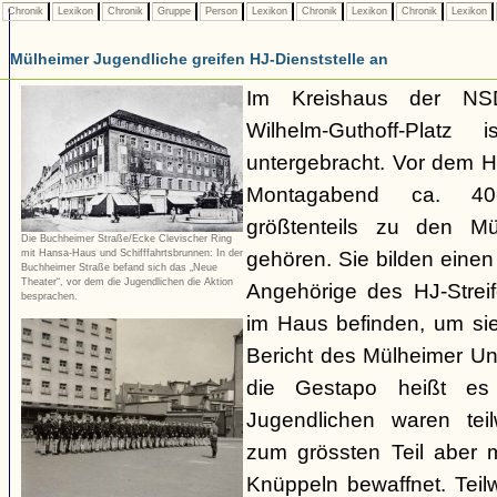
Chronik
Lexikon
Chronik
Gruppe
Person
Lexikon
Chronik
Lexikon
Chronik
Lexikon
Mülheimer Jugendliche greifen HJ-Dienststelle an
Im Kreishaus der NS
Wilhelm-Guthoff-Platz 
untergebracht. Vor dem 
Montagabend ca. 40-
größtenteils zu den Mü
Die Buchheimer Straße/Ecke Clevischer Ring
mit Hansa-Haus und Schifffahrtsbrunnen: In der
gehören. Sie bilden einen
Buchheimer Straße befand sich das „Neue
Theater“, vor dem die Jugendlichen die Aktion
Angehörige des HJ-Streif
besprachen.
im Haus befinden, um sie
Bericht des Mülheimer Un
die Gestapo heißt es
Jugendlichen waren teil
zum grössten Teil aber 
Knüppeln bewaffnet. Tei