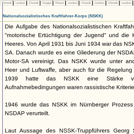
Chronik
Lexikon
Chronik
Gruppe
Person
Lexikon
Chronik
Lexikon
Chronik
Lexikon
Nationalsozialistisches Kraftfahrer-Korps (NSKK)
Die Aufgabe des Nationalsozialistischen Kraftfa
"motorische Ertüchtigung der Jugend" und die K
Heeres. Von April 1931 bis Juni 1934 war das NS
SA. Danach wurde es eine Gliederung der NSDAP
Motor-SA vereinigt. Das NSKK wurde unter and
Heer und Luftwaffe, aber auch für die Regelung 
1939 hatte das NSKK eine Stärke 
Aufnahmebedingungen waren rassistische Kriterie
1946 wurde das NSKK im Nürnberger Prozess a
NSDAP verurteilt.
Laut Aussage des NSSK-Truppführers Georg 