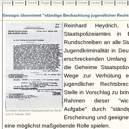
Chronik
Lexikon
Chronik
Gruppe
Person
Lexikon
Chronik
Lexikon
Chronik
Lexikon
Gestapo übernimmt "ständige Beobachtung jugendlicher Recht
Reinhard Heydrich, 
Staatspolizeiamtes in 
Rundschreiben an alle Staa
Jugendkriminalität in De
erschreckenden Umfang
die Geheime Staatspolize
Wege zur Verhütung e
jugendlicher Rechtsbr
Stelle in Vorschlag zu bri
Rahmen dieser "wicht
Aufgabe" durch "ständ
Schreiben Geheimen Staatspolizeiamtes Berlin
vom 8. Februar 1935
Erscheinung und geeignet
eine möglichst maßgebende Rolle spielen.