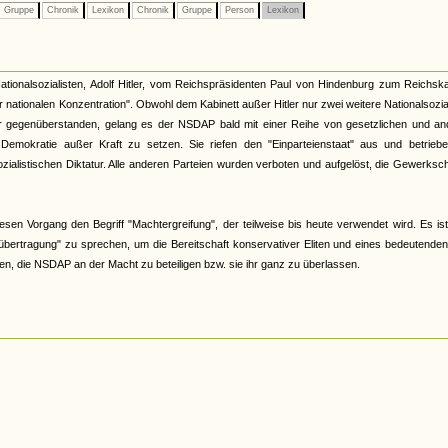
Gruppe
Chronik
Lexikon
Chronik
Gruppe
Person
Lexikon
ionalsozialisten, Adolf Hitler, vom Reichspräsidenten Paul von Hindenburg zum Reichska
 nationalen Konzentration". Obwohl dem Kabinett außer Hitler nur zwei weitere Nationalsozia
er gegenüberstanden, gelang es der NSDAP bald mit einer Reihe von gesetzlichen und an
mokratie außer Kraft zu setzen. Sie riefen den "Einparteienstaat" aus und betriebe
zialistischen Diktatur. Alle anderen Parteien wurden verboten und aufgelöst, die Gewerksc
diesen Vorgang den Begriff "Machtergreifung", der teilweise bis heute verwendet wird. Es is
ertragung" zu sprechen, um die Bereitschaft konservativer Eliten und eines bedeutenden
n, die NSDAP an der Macht zu beteiligen bzw. sie ihr ganz zu überlassen.