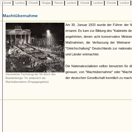
Chronik
Lexikon
Chronik
Gruppe
Person
Lexikon
Chronik
Lexikon
Chronik
Lexikon
Machtübernahme
Am 30. Januar 1933 wurde der Führer der Nat
ernannt. Es kam zur Bildung des "Kabinetts der
angehörten, denen acht konservative Minist
Maßnahmen, die Verfassung der Weimarer De
"Gleichschaltung" Deutschlands zur nationalso
und Länder entmachtet.
Die Nationalsozialisten selbst benutzten für 
genauer, von "Machtübernahme" oder "Machtüb
Inszenierter Fackelzug der SA durch das
der deutschen Gesellschaft kenntlich zu mache
Brandenburger Tor anlässlich der
Machtübernahme (Propagangafoto)