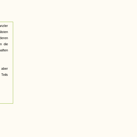
nzler
listen
deren
n die
haften
t aber
 Teils