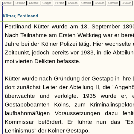
Chronik
Lexikon
Chronik
Gruppe
Person
Lexikon
Chronik
Lexikon
Chronik
Lexikon
Kütter, Ferdinand
Ferdinand Kütter wurde am 13. September 1890
Nach Teilnahme am Ersten Weltkrieg war er berei
Jahre bei der Kölner Polizei tätig. Hier wechselt
Zeitpunkt, jedoch bereits vor 1933, in die Abteilung
motivierten Delikten befasste.
Kütter wurde nach Gründung der Gestapo in ihr
dort zunächst Leiter der Abteilung II, die "Angeh
überwachte und verfolgte. 1935 wurde er, ei
Gestapobeamten Kölns, zum Kriminalinspekt
laufbahnmäßigen Voraussetzungen dazu fehl
Kommissar befördert. Er führte nun das "Exe
Leninismus" der Kölner Gestapo.