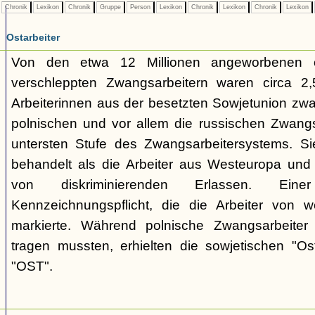
Chronik
Lexikon
Chronik
Gruppe
Person
Lexikon
Chronik
Lexikon
Chronik
Lexikon
Ostarbeiter
Von den etwa 12 Millionen angeworbenen 
verschleppten Zwangsarbeitern waren circa 2,5
Arbeiterinnen aus der besetzten Sowjetunion zwa
polnischen und vor allem die russischen Zwangs
untersten Stufe des Zwangsarbeitersystems. Si
behandelt als die Arbeiter aus Westeuropa und 
von diskriminierenden Erlassen. E
Kennzeichnungspflicht, die die Arbeiter von w
markierte. Während polnische Zwangsarbeiter
tragen mussten, erhielten die sowjetischen "Os
"OST".