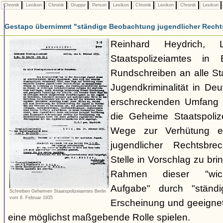
Chronik
Lexikon
Chronik
Gruppe
Person
Lexikon
Chronik
Lexikon
Chronik
Lexikon
Gestapo übernimmt "ständige Beobachtung jugendlicher Recht
Reinhard Heydrich, 
Staatspolizeiamtes in 
Rundschreiben an alle Staa
Jugendkriminalität in De
erschreckenden Umfang
die Geheime Staatspolize
Wege zur Verhütung e
jugendlicher Rechtsbr
Stelle in Vorschlag zu bri
Rahmen dieser "wicht
Aufgabe" durch "ständ
Schreiben Geheimen Staatspolizeiamtes Berlin
vom 8. Februar 1935
Erscheinung und geeignet
eine möglichst maßgebende Rolle spielen.