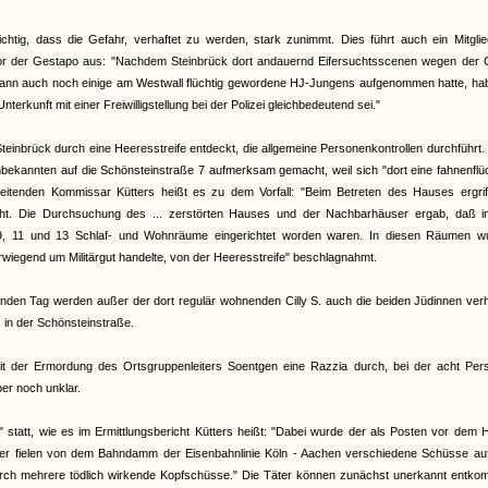
ichtig, dass die Gefahr, verhaftet zu werden, stark zunimmt. Dies führt auch ein Mitgli
or der Gestapo aus: "Nachdem Steinbrück dort andauernd Eifersuchtsscenen wegen der Cil
d dann auch noch einige am Westwall flüchtig gewordene HJ-Jungens aufgenommen hatte, ha
nterkunft mit einer Freiwilligstellung bei der Polizei gleichbedeutend sei."
inbrück durch eine Heeresstreife entdeckt, die allgemeine Personenkontrollen durchführt
bekannten auf die Schönsteinstraße 7 aufmerksam gemacht, weil sich "dort eine fahnenflü
 leitenden Kommissar Kütters heißt es zu dem Vorfall: "Beim Betreten des Hauses ergrif
ht. Die Durchsuchung des ... zerstörten Hauses und der Nachbarhäuser ergab, daß i
 9, 11 und 13 Schlaf- und Wohnräume eingerichtet worden waren. In diesen Räumen w
wiegend um Militärgut handelte, von der Heeresstreife" beschlagnahmt.
enden Tag werden außer der dort regulär wohnenden Cilly S. auch die beiden Jüdinnen verh
s in der Schönsteinstraße.
 der Ermordung des Ortsgruppenleiters Soentgen eine Razzia durch, bei der acht Per
er noch unklar.
 statt, wie es im Ermittlungsbericht Kütters heißt: "Dabei wurde der als Posten vor dem
äter fielen von dem Bahndamm der Eisenbahnlinie Köln - Aachen verschiedene Schüsse auf
durch mehrere tödlich wirkende Kopfschüsse." Die Täter können zunächst unerkannt entko