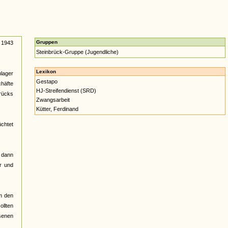
Gruppen
i 1943
Steinbrück-Gruppe (Jugendliche)
Lexikon
nlager
Gestapo
chäfte
HJ-Streifendienst (SRD)
rücks
Zwangsarbeit
Kütter, Ferdinand
üchtet
 dann
r und
m den
llten
ssenen