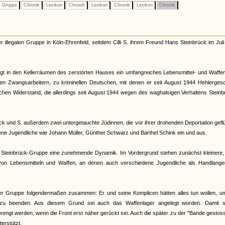
Gruppe
Chronik
Lexikon
Chronik
Lexikon
Chronik
Lexikon
Chronik
er illegalen Gruppe in Köln-Ehrenfeld, seitdem Cilli S. ihrem Freund Hans Steinbrück im Jul
 legt in den Kellerräumen des zerstörten Hauses ein umfangreiches Lebensmittel- und Waffe
nen Zwangsarbeitern, zu kriminellen Deutschen, mit denen er seit August 1944 Hehlerges
en Widerstand, die allerdings seit August 1944 wegen des waghalsigen Verhaltens Steinb
ck und S. außerdem zwei untergetauchte Jüdinnen, die vor ihrer drohenden Deportation gefl
ene Jugendliche wie Johann Müller, Günther Schwarz und Barthel Schink ein und aus.
er Steinbrück-Gruppe eine zunehmende Dynamik. Im Vordergrund stehen zunächst kleinere,
on Lebensmitteln und Waffen, an denen auch verschiedene Jugendliche als Handlange
 der Gruppe folgendermaßen zusammen: Er und seine Komplicen hätten alles tun wollen, u
zu beenden. Aus diesem Grund sei auch das Waffenlager angelegt worden. Damit so
rengt werden, wenn die Front erst näher gerückt sei. Auch die später zu der "Bande gesto
erstützt.