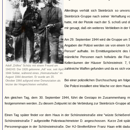
Allerdings verhält sich Steinbrück so unvors
Steinbrück-Gruppe nach seiner Verhaftung v
hatte, mit der Pistole nach der S. schoß un
mir gesagt, daß ein weiteres Verbleiben in der U
Am 29. September 1944 wird die Gruppe um Ste
Angaben der Polizei werden sie von einem Un
Person" aufhalte. Im Ermittlungsbericht des
männliche Personen nach hofwärts die Fluc
Kellerräumen der Häuser Schönsteinstr. 7,
Adolf „Dölfes“ Schütz mit einem Freund um
zahlreiche Waffen gefunden und da es sich vor
1942/43: Der 1926 geborene „Adi“ war, seit April
1944 Soldat, während eines „Heimaturlaubs“ im
August 1944 desertiert. Er wurde am 20.
Bei einer polizeilichen Durchsuchung am folg
Oktober 1944 aufgrund einer Denunziation als
letzter der Hingerichteten verhaftet.
Die Polizei installiert eine Wache vor dem Hau
Am gleichen Tag, dem 30. September 1944, führt die Gestapo im Zusammenhang mit
festgenommen werden. Zu diesem Zeitpunkt ist die Verbindung zur Steinbrück-Gruppe ab
Einen Tag später findet vor dem Haus in der Schönsteinstraße eine "wüste Schießerei"
Schönsteinstraße 7 aufgestellte Polizeiwachtmeister D. angeschossen. Kurze Zeit sp
Personengruppe in der Schönsteinstraße. Der HJ-Streifenführer Franz Haan erlitt da