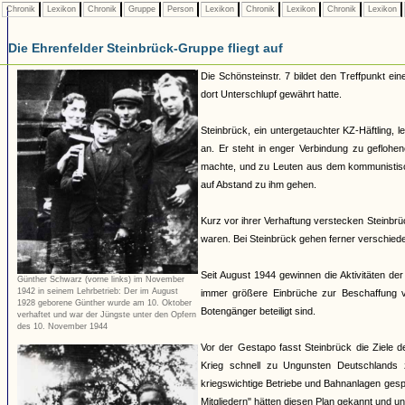
Chronik
Lexikon
Chronik
Gruppe
Person
Lexikon
Chronik
Lexikon
Chronik
Lexikon
Die Ehrenfelder Steinbrück-Gruppe fliegt auf
Die Schönsteinstr. 7 bildet den Treffpunkt ein
dort Unterschlupf gewährt hatte.
Steinbrück, ein untergetauchter KZ-Häftling,
an. Er steht in enger Verbindung zu geflohe
machte, und zu Leuten aus dem kommunistisch
auf Abstand zu ihm gehen.
Kurz vor ihrer Verhaftung verstecken Steinbrü
waren. Bei Steinbrück gehen ferner verschied
Seit August 1944 gewinnen die Aktivitäten d
Günther Schwarz (vorne links) im November
1942 in seinem Lehrbetrieb: Der im August
immer größere Einbrüche zur Beschaffung v
1928 geborene Günther wurde am 10. Oktober
Botengänger beteiligt sind.
verhaftet und war der Jüngste unter den Opfern
des 10. November 1944
Vor der Gestapo fasst Steinbrück die Ziele
Krieg schnell zu Ungunsten Deutschlands 
kriegswichtige Betriebe und Bahnanlagen gesp
Mitgliedern" hätten diesen Plan gekannt und unt