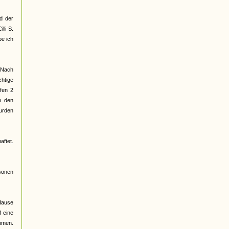
ed der
li S.
be ich
. Nach
chtige
fen 2
n den
urden
aftet.
sonen
 Hause
 eine
mmen.