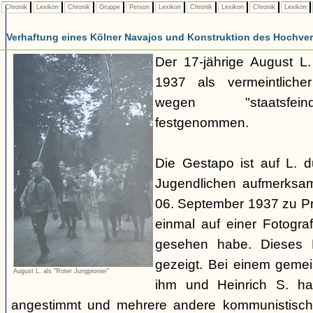
Chronik
Lexikon
Chronik
Gruppe
Person
Lexikon
Chronik
Lexikon
Chronik
Lexikon
Verhaftung eines Kölner Navajos und Konstruktion des Hochverra
Der 17-jährige August L
1937 als vermeintliche
wegen "staatsfeind
festgenommen.
Die Gestapo ist auf L. 
Jugendlichen aufmerksa
06. September 1937 zu Pro
einmal auf einer Fotogra
gesehen habe. Dieses F
gezeigt. Bei einem geme
August L. als "Roter Jungpionier"
ihm und Heinrich S. hab
angestimmt und mehrere andere kommunistisch