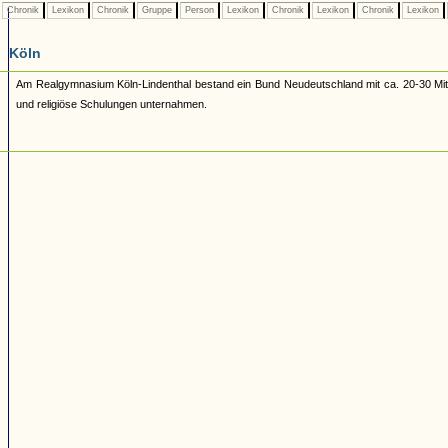
Chronik
Lexikon
Chronik
Gruppe
Person
Lexikon
Chronik
Lexikon
Chronik
Lexikon
Köln
Am Realgymnasium Köln-Lindenthal bestand ein Bund Neudeutschland mit ca. 20-30 Mi
und religiöse Schulungen unternahmen.