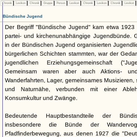
Chronik
Lexikon
Chronik
Gruppe
Person
Lexikon
Chronik
Lexikon
Chronik
Lexikon
Bündische Jugend
Der Begriff "Bündische Jugend" kam etwa 1923 a
partei- und kirchenunabhängige Jugendbünde.
in der Bündischen Jugend organisierten Jugendli
bürgerlichen Schichten stammten, war der Geda
jugendlichen Erziehungsgemeinschaft ("Jug
Gemeinsam waren aber auch Aktions- und
Wanderfahrten, Lager, gemeinsames Musizieren, s
und Naturnähe, verbunden mit einer Ableh
Konsumkultur und Zwänge.
Bedeutende Hauptbestandteile der Bünd
insbesondere die Bünde der Wandervo
Pfadfinderbewegung, aus denen 1927 die "Deuts