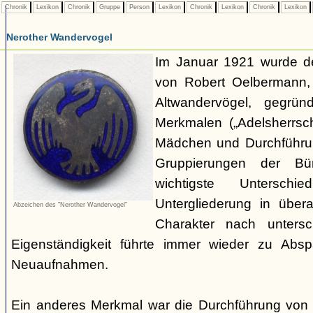
Chronik
Lexikon
Chronik
Gruppe
Person
Lexikon
Chronik
Lexikon
Chronik
Lexikon
Nerother Wandervogel
Im Januar 1921 wurde d
von Robert Oelbermann, 
Altwandervögel, gegrün
Merkmalen („Adelsherrsc
Mädchen und Durchführu
Gruppierungen der Bü
wichtigste Untersc
Untergliederung in über
Abzeichen des "Nerother Wandervogel"
Charakter nach untersc
Eigenständigkeit führte immer wieder zu Abs
Neuaufnahmen.
Ein anderes Merkmal war die Durchführung von 