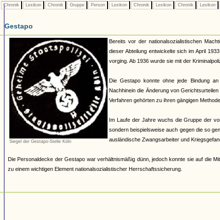
Chronik
Lexikon
Chronik
Gruppe
Person
Lexikon
Chronik
Lexikon
Chronik
Lexikon
Gestapo
Bereits vor der nationalsozialistischen Mach
dieser Abteilung entwickelte sich im April 19
vorging. Ab 1936 wurde sie mit der Kriminalpoli
Die Gestapo konnte ohne jede Bindung an
Nachhinein die Änderung von Gerichtsurteilen 
Verfahren gehörten zu ihren gängigen Methoden.
Im Laufe der Jahre wuchs die Gruppe der von 
sondern beispielsweise auch gegen die so ge
ausländische Zwangsarbeiter und Kriegsgefan
Siegel der Gestapo-Stelle Köln
Die Personaldecke der Gestapo war verhältnismäßig dünn, jedoch konnte sie auf die Mit
zu einem wichtigen Element nationalsozialistischer Herrschaftssicherung.