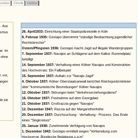
Lexikon
Chronik
Lexikon
n. Aus
26. April1933:
Einrichtung einer Staatspolizeistelle in Köln
lismus
8. Februar 1935:
Gestapo übernimmt "ständige Beobachtung jugendlicher
Rechtsbrecher"
Ostern/Pfingsten 1936:
Gestapo macht Jagd auf illegale Wandergruppen
ar im
7. September 1937:
Navajos an Schlägerei auf dem Kalker Rummelplatz
n ohne
beteiligt
14. September 1937:
Verhaftung eines Kölner Navajos und Konstruktion
des Hochverrats: Ein Fallbeispiel
n vor,
15. September 1937:
Auftakt zur "Navajo-Jagd"
 gegen
4. Oktober 1937:
Kölner Oberstaatsanwalt berichtet Reichsjustizminister
über "kommunistische Bestrebungen" Kölner Navajos
12. Oktober 1937:
Störungen beim "Verkehrserziehungsdienst"
16. Oktober 1937:
Festnahme auf dem Georgplatz
de sie
21. Oktober 1937:
Großrazzia gegen "Navajos"
12. Dezember 1947:
Razzia auf der Margarethenhöhe
20. Dezember 1937:
Durchsuchung - Verhaftung - Prozess: Das Ende
eines "Singkreises"
25. Januar 1938:
Zunehmende Verfolgung von Navajos
1. Dezember 1942:
Gestapo ermittelt wegen "Vorbereitung zum
Hochverrat, Bündische Betätigung u.a.m"