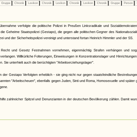
Gruppe
Chronik
Lexikon
Chronik
Lexikon
Chronik
Lexikon
Chronik
Gruppe
Person
tübernahme verfolgte die politische Polizei in Preußen Linksradikale und Sozialdemokrate
33 die Geheime Staatspolizei (Gestapo), die gegen alle politischen Gegner des Nationalsozia
zei und der Sicherheitspolizei vereinigt und unterstand fortan Heinrich Himmler und der SS.
 Recht und Gesetz Festnahmen vornehmen, eigenmächtig Strafen verhängen und sog
verlangen. Willkürliche Folterungen, Einweisungen in Konzentrationslager und Hinrichtunge
 Sie unterhielt auch die berüchtigten "Arbeitserziehungslager".
der Gestapo Verfolgten erheblich - sie ging nicht nur gegen staatsfeindliche Bestrebunge
nannten "Arbeitscheuen", ebenfalls gegen Juden, Sinti und Roma, Homosexuelle und später
gene.
hilfe zahlreicher Spitzel und Denunzianten in der deutschen Bevölkerung zählen. Damit wur