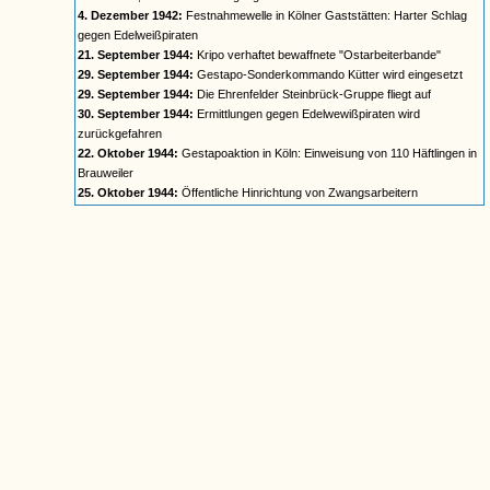
4. Dezember 1942:
Festnahmewelle in Kölner Gaststätten: Harter Schlag
gegen Edelweißpiraten
21. September 1944:
Kripo verhaftet bewaffnete "Ostarbeiterbande"
29. September 1944:
Gestapo-Sonderkommando Kütter wird eingesetzt
29. September 1944:
Die Ehrenfelder Steinbrück-Gruppe fliegt auf
30. September 1944:
Ermittlungen gegen Edelwewißpiraten wird
zurückgefahren
22. Oktober 1944:
Gestapoaktion in Köln: Einweisung von 110 Häftlingen in
Brauweiler
25. Oktober 1944:
Öffentliche Hinrichtung von Zwangsarbeitern